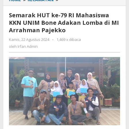
HUT
ke-
Semarak HUT ke-79 RI Mahasiswa
79
KKN UNIM Bone Adakan Lomba di MI
RI
Arrahman Pajekko
Mahasiswa
KKN
Kamis, 22 Agustus 2024
oleh
-
1,469 x dibaca
UNIM
Irfan
oleh
Irfan Admin
Bone
Admin
Adakan
Lomba
di
MI
Arrahman
Pajekko