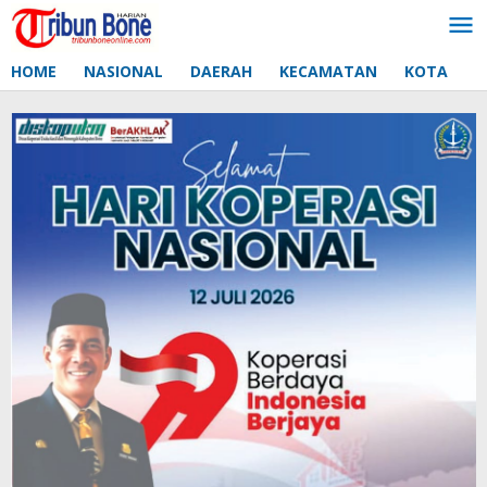
Lewati
ke
konten
HOME
NASIONAL
DAERAH
KECAMATAN
KOTA
D