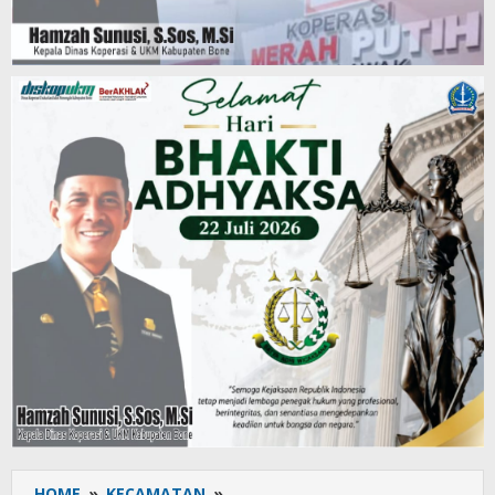
HOME
»
KECAMATAN
»
Semarak