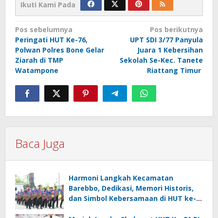
Ikuti Kami Pada
Navigasi
Pos sebelumnya
Pos berikutnya
Peringati HUT Ke-76,
UPT SDI 3/77 Panyula
pos
Polwan Polres Bone Gelar
Juara 1 Kebersihan
Ziarah di TMP
Sekolah Se-Kec. Tanete
Watampone
Riattang Timur
Baca Juga
Harmoni Langkah Kecamatan
Barebbo, Dedikasi, Memori Historis,
dan Simbol Kebersamaan di HUT ke-
81 RI