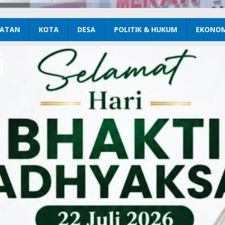
ATAN
KOTA
DESA
POLITIK & HUKUM
EKONOM