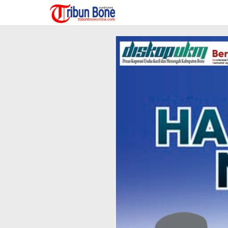
Lewati
ke
konten