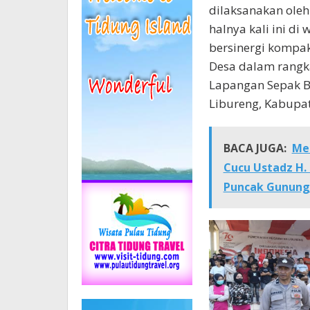
dilaksanakan oleh
halnya kali ini di
bersinergi kompa
Desa dalam rangk
Lapangan Sepak 
Libureng, Kabupat
BACA JUGA:
Men
Cucu Ustadz H. 
Puncak Gunung 