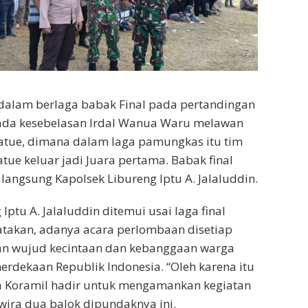
dalam berlaga babak Final pada pertandingan
pada kesebelasan Irdal Wanua Waru melawan
atue, dimana dalam laga pamungkas itu tim
tue keluar jadi Juara pertama. Babak final
 langsung Kapolsek Libureng Iptu A. Jalaluddin.
Iptu A. Jalaluddin ditemui usai laga final
atakan, adanya acara perlombaan disetiap
n wujud kecintaan dan kebanggaan warga
erdekaan Republik Indonesia. “Oleh karena itu
 Koramil hadir untuk mengamankan kegiatan
rwira dua balok dipundaknya ini.