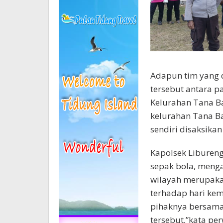
Adapun tim yang 
tersebut antara 
Kelurahan Tana B
kelurahan Tana Ba
sendiri disaksikan
Kapolsek Libureng 
sepak bola, meng
wilayah merupaka
terhadap hari kem
pihaknya bersama
tersebut,”kata pe