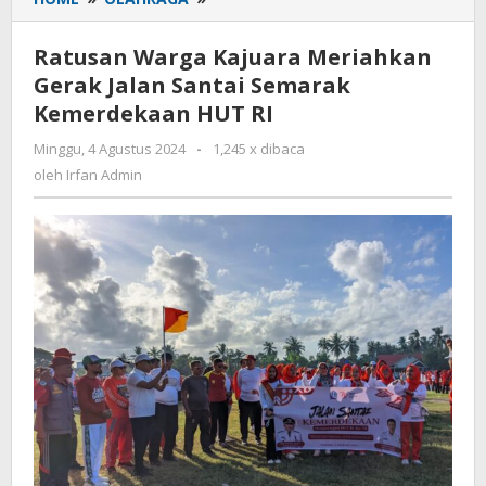
Warga
Kajuara
Ratusan Warga Kajuara Meriahkan
Meriahkan
Gerak Jalan Santai Semarak
Gerak
Kemerdekaan HUT RI
Jalan
Santai
Minggu, 4 Agustus 2024
oleh
-
1,245 x dibaca
Semarak
Irfan
oleh
Irfan Admin
Kemerdekaan
Admin
HUT
RI