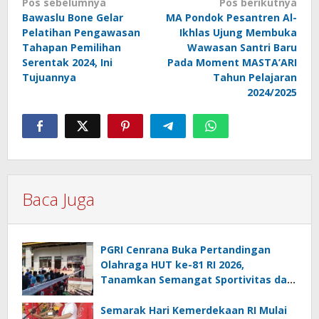
Navigasi
Pos sebelumnya
Pos berikutnya
Bawaslu Bone Gelar
MA Pondok Pesantren Al-
pos
Pelatihan Pengawasan
Ikhlas Ujung Membuka
Tahapan Pemilihan
Wawasan Santri Baru
Serentak 2024, Ini
Pada Moment MASTA’ARI
Tujuannya
Tahun Pelajaran
2024/2025
Baca Juga
PGRI Cenrana Buka Pertandingan
Olahraga HUT ke-81 RI 2026,
Tanamkan Semangat Sportivitas dan
Cinta Tanah Air
Semarak Hari Kemerdekaan RI Mulai