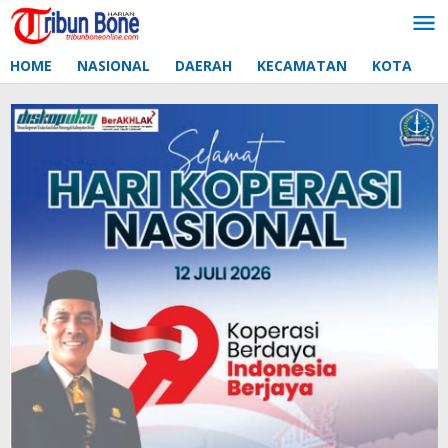
Lewati
ke
konten
HOME
NASIONAL
DAERAH
KECAMATAN
KOTA
D