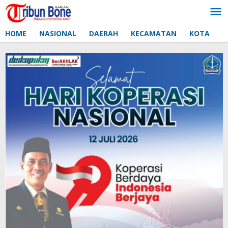
Lewati
ke
konten
HOME
NASIONAL
DAERAH
KECAMATAN
KOTA
D