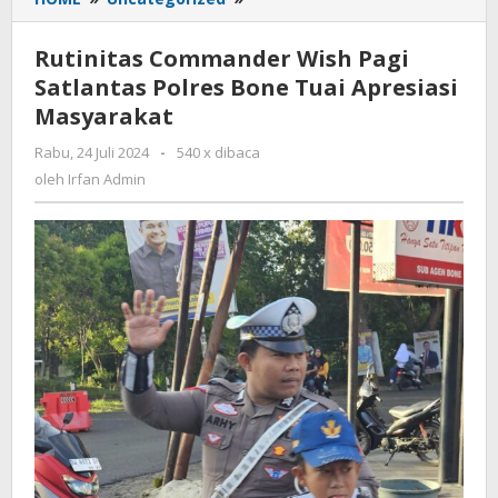
Commander
Wish
Rutinitas Commander Wish Pagi
Pagi
Satlantas Polres Bone Tuai Apresiasi
Satlantas
Masyarakat
Polres
Bone
Rabu, 24 Juli 2024
oleh
-
540 x dibaca
Tuai
Irfan
oleh
Irfan Admin
Apresiasi
Admin
Masyarakat