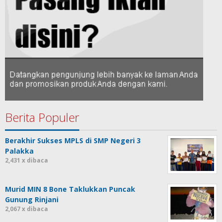
Berita Populer
Berakhir Sukses MPLS di SMP Negeri 3
Palakka
2,431 x dibaca
Murid MIN 8 Bone Taklukkan Puncak
Gunung Rinjani
2,067 x dibaca