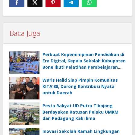
Baca Juga
Perkuat Kepemimpinan Pendidikan di
Era Digital, Kepala Sekolah Kabupaten
Bone Ikuti Pelatihan Pembelajaran
Mendalam, Koding dan Kecerdasan
Artifisial
Waris Halid Siap Pimpin Komunitas
KITA’88, Dorong Kontribusi Nyata
untuk Daerah
Pesta Rakyat UD Putra Tibojong
Berdayakan Ratusan Pelaku UMKM
dan Pedagang Kaki lima
Inovasi Sekolah Ramah Lingkungan