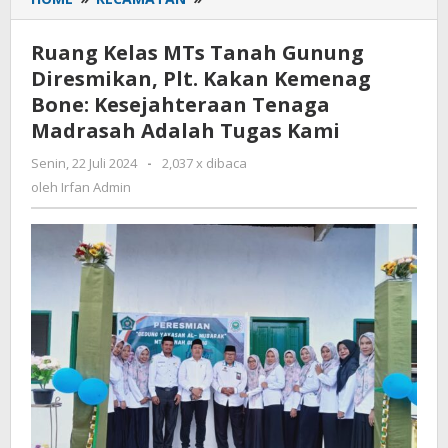
Kelas
MTs
Ruang Kelas MTs Tanah Gunung
Tanah
Diresmikan, Plt. Kakan Kemenag
Gunung
Bone: Kesejahteraan Tenaga
Diresmikan,
Plt.
Madrasah Adalah Tugas Kami
Kakan
Senin, 22 Juli 2024
oleh
-
2,037 x dibaca
Kemenag
Irfan
oleh
Irfan Admin
Bone:
Admin
Kesejahteraan
Tenaga
Madrasah
Adalah
Tugas
Kami