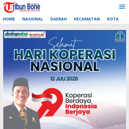
Lewati
ke
konten
HOME
NASIONAL
DAERAH
KECAMATAN
KOTA
D