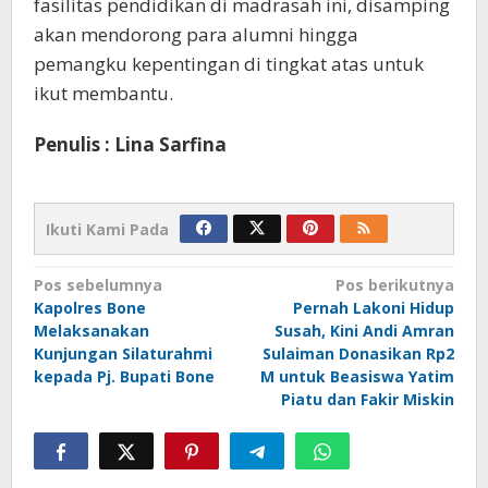
fasilitas pendidikan di madrasah ini, disamping
akan mendorong para alumni hingga
pemangku kepentingan di tingkat atas untuk
ikut membantu.
Penulis : Lina Sarfina
Ikuti Kami Pada
Navigasi
Pos sebelumnya
Pos berikutnya
Kapolres Bone
Pernah Lakoni Hidup
pos
Melaksanakan
Susah, Kini Andi Amran
Kunjungan Silaturahmi
Sulaiman Donasikan Rp2
kepada Pj. Bupati Bone
M untuk Beasiswa Yatim
Piatu dan Fakir Miskin