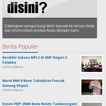
Berita Populer
Berakhir Sukses MPLS di SMP Negeri 3
Palakka
2,413 x dibaca
Murid MIN 8 Bone Taklukkan Puncak
Gunung Rinjani
2,049 x dibaca
Dosen FKIP UNIM Bone Resmi Tandatangani