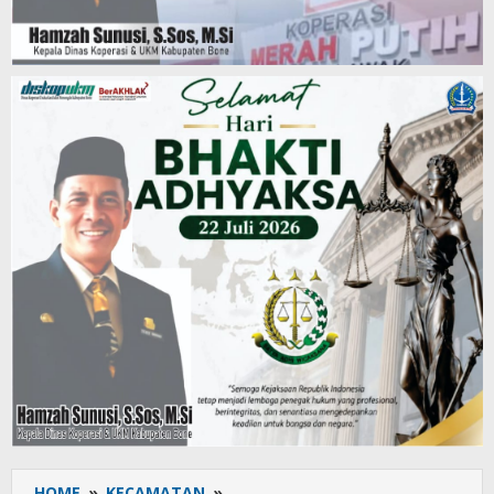
HOME
»
KECAMATAN
»
Ruang