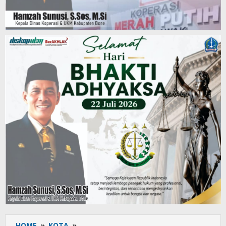
HOME
»
KOTA
»
Bunyi