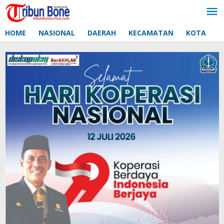
Lewati
ke
konten
HOME
NASIONAL
DAERAH
KECAMATAN
KOTA
D