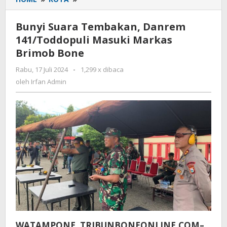
Suara
Tembakan,
Bunyi Suara Tembakan, Danrem
Danrem
141/Toddopuli Masuki Markas
141/Toddopuli
Brimob Bone
Masuki
Markas
Rabu, 17 Juli 2024
oleh
-
1,299 x dibaca
Brimob
Irfan
oleh
Irfan Admin
Bone
Admin
WATAMPONE, TRIBUNBONEONLINE.COM–