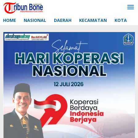
Lewati
ke
konten
HOME
NASIONAL
DAERAH
KECAMATAN
KOTA
D