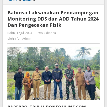
Laksanakan
Pendampingan
Babinsa Laksanakan Pendampingan
Monitoring
Monitoring DDS dan ADD Tahun 2024
DDS
Dan Pengecekan Fisik
dan
ADD
Rabu, 17 Juli 2024
oleh
-
945 x dibaca
Tahun
Irfan
oleh
Irfan Admin
2024
Admin
Dan
Pengecekan
Fisik