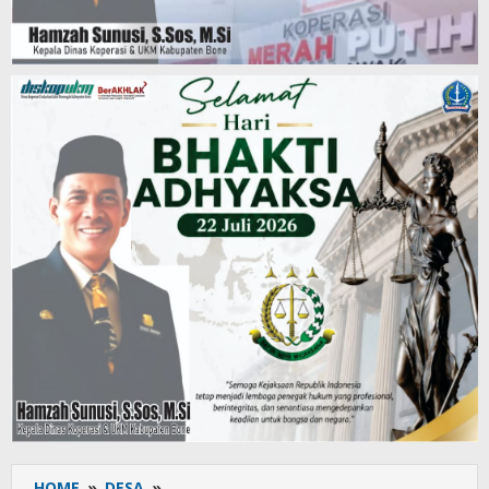
HOME
»
DESA
»
Babinsa