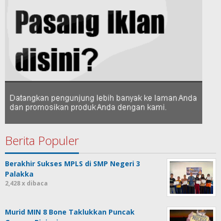
Berita Populer
Berakhir Sukses MPLS di SMP Negeri 3
Palakka
2,428 x dibaca
Murid MIN 8 Bone Taklukkan Puncak