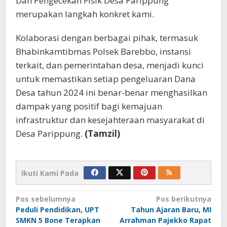
Dan Pengecekan Fisik Desa Parippung
merupakan langkah konkret kami.
Kolaborasi dengan berbagai pihak, termasuk
Bhabinkamtibmas Polsek Barebbo, instansi
terkait, dan pemerintahan desa, menjadi kunci
untuk memastikan setiap pengeluaran Dana
Desa tahun 2024 ini benar-benar menghasilkan
dampak yang positif bagi kemajuan
infrastruktur dan kesejahteraan masyarakat di
Desa Parippung.
(Tamzil)
Ikuti Kami Pada
Navigasi
Pos sebelumnya
Pos berikutnya
Peduli Pendidikan, UPT
Tahun Ajaran Baru, MI
pos
SMKN 5 Bone Terapkan
Arrahman Pajekko Rapat