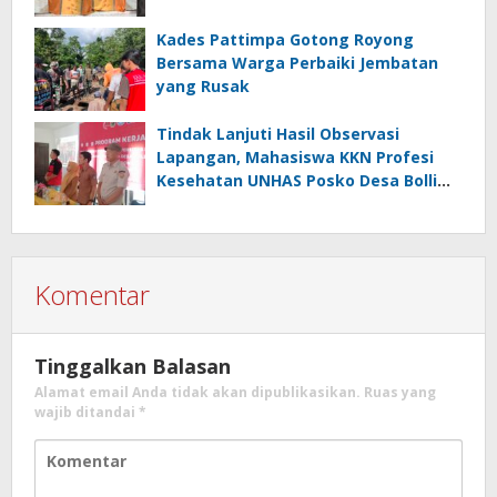
Kades Pattimpa Gotong Royong
Bersama Warga Perbaiki Jembatan
yang Rusak
Tindak Lanjuti Hasil Observasi
Lapangan, Mahasiswa KKN Profesi
Kesehatan UNHAS Posko Desa Bolli
Gelar Seminar Program Kerja
Komentar
Tinggalkan Balasan
Alamat email Anda tidak akan dipublikasikan.
Ruas yang
wajib ditandai
*