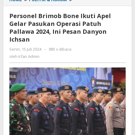
Brimob
Bone
Personel Brimob Bone Ikuti Apel
Ikuti
Gelar Pasukan Operasi Patuh
Apel
Pallawa 2024, Ini Pesan Danyon
Gelar
Pasukan
Ichsan
Operasi
Senin, 15 Juli 2024
oleh
-
885 x dibaca
Patuh
Irfan
oleh
Irfan Admin
Pallawa
Admin
2024,
Ini
Pesan
Danyon
Ichsan