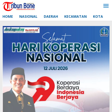
Lewati
ke
konten
HOME
NASIONAL
DAERAH
KECAMATAN
KOTA
D