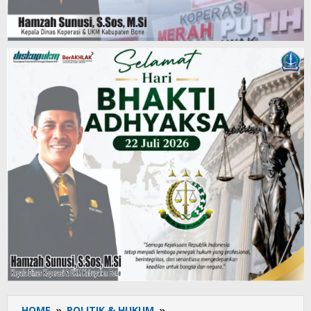
HOME
»
POLITIK & HUKUM
»
Personel