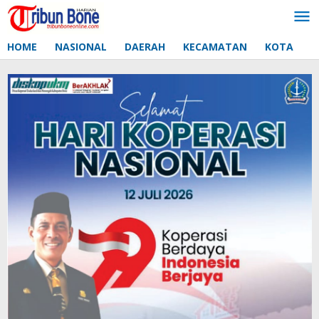
Lewati
ke
konten
HOME
NASIONAL
DAERAH
KECAMATAN
KOTA
D