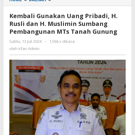
Gunakan
Uang
Kembali Gunakan Uang Pribadi, H.
Pribadi,
Rusli dan H. Muslimin Sumbang
H.
Pembangunan MTs Tanah Gunung
Rusli
dan
Sabtu, 13 Juli 2024
oleh
-
1,566 x dibaca
H.
Irfan
oleh
Irfan Admin
Muslimin
Admin
Sumbang
Pembangunan
MTs
Tanah
Gunung