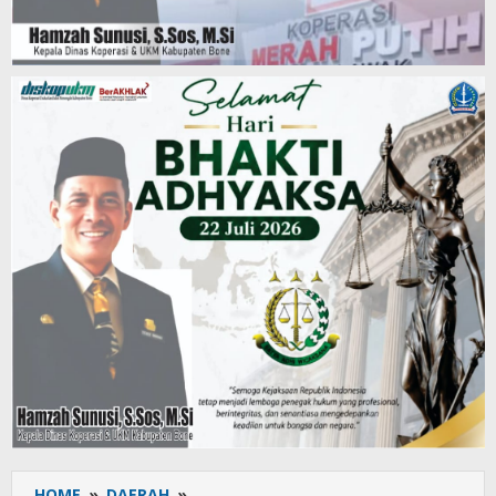
HOME
»
DAERAH
»
Kembali