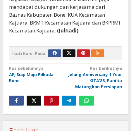
mendapat dukungan dan kerjasama dari
Baznas Kabupaten Bone, KUA Kecamatan
Kajuara, BKMT Kecamatan Kajuara dan BKPRMI
Kecamatan Kajuara.
(Julfiadi)
Ikuti Kami Pada
Navigasi
Pos sebelumnya
Pos berikutnya
AFJ Siap Maju Pilkada
Jelang Anniversary 1 Year
pos
Bone
KITA’88, Panitia
Matangkan Persiapan
Baca Juga