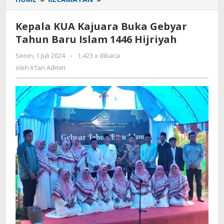
KUA
Kajuara
Kepala KUA Kajuara Buka Gebyar
Buka
Tahun Baru Islam 1446 Hijriyah
Gebyar
Tahun
Senin, 1 Juli 2024
oleh
-
1,423 x dibaca
Baru
Irfan
oleh
Irfan Admin
Islam
Admin
1446
Hijriyah