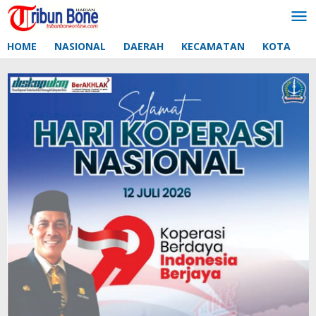
Lewati
ke
konten
HOME
NASIONAL
DAERAH
KECAMATAN
KOTA
D