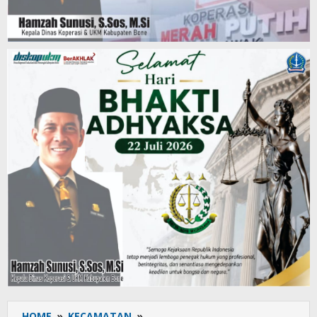
HOME
»
KECAMATAN
»
Kepala