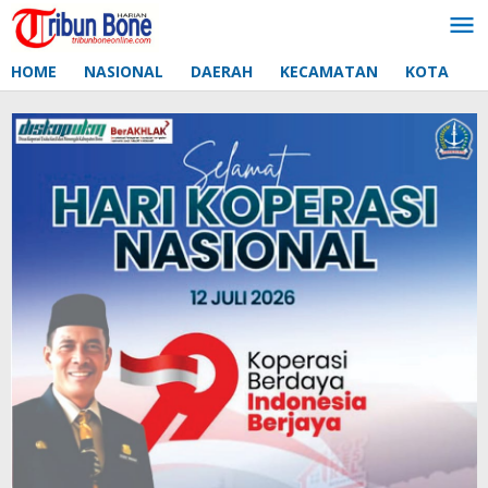
Lewati
ke
konten
HOME
NASIONAL
DAERAH
KECAMATAN
KOTA
D