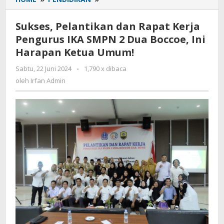
Pelantikan
dan
Sukses, Pelantikan dan Rapat Kerja
Rapat
Pengurus IKA SMPN 2 Dua Boccoe, Ini
Kerja
Harapan Ketua Umum!
Pengurus
IKA
Sabtu, 22 Juni 2024
oleh
-
1,790 x dibaca
SMPN
Irfan
oleh
Irfan Admin
2
Admin
Dua
Boccoe,
Ini
Harapan
Ketua
Umum!