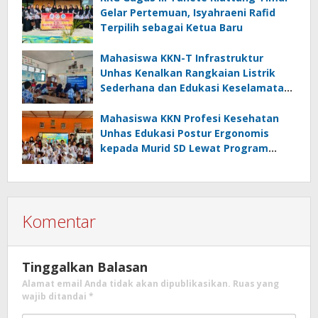
Gelar Pertemuan, Isyahraeni Rafid
Terpilih sebagai Ketua Baru
Mahasiswa KKN-T Infrastruktur
Unhas Kenalkan Rangkaian Listrik
Sederhana dan Edukasi Keselamatan
serta Bahaya Listrik di SMPN 40 Satap
Langkeang
Mahasiswa KKN Profesi Kesehatan
Unhas Edukasi Postur Ergonomis
kepada Murid SD Lewat Program
“Postur Tepat, Anak Hebat”
Komentar
Tinggalkan Balasan
Alamat email Anda tidak akan dipublikasikan.
Ruas yang
wajib ditandai
*