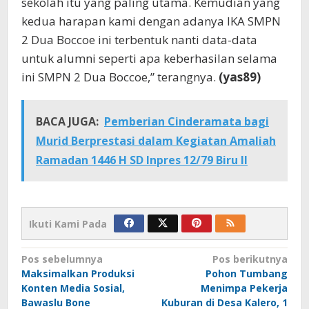
sekolah itu yang paling utama. Kemudian yang
kedua harapan kami dengan adanya IKA SMPN
2 Dua Boccoe ini terbentuk nanti data-data
untuk alumni seperti apa keberhasilan selama
ini SMPN 2 Dua Boccoe,” terangnya.
(yas89)
BACA JUGA:
Pemberian Cinderamata bagi
Murid Berprestasi dalam Kegiatan Amaliah
Ramadan 1446 H SD Inpres 12/79 Biru II
Ikuti Kami Pada
Navigasi
Pos sebelumnya
Pos berikutnya
Maksimalkan Produksi
Pohon Tumbang
pos
Konten Media Sosial,
Menimpa Pekerja
Bawaslu Bone
Kuburan di Desa Kalero, 1