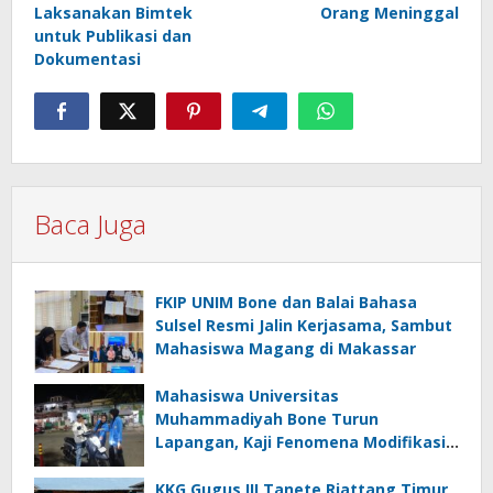
Laksanakan Bimtek
Orang Meninggal
untuk Publikasi dan
Dokumentasi
Baca Juga
FKIP UNIM Bone dan Balai Bahasa
Sulsel Resmi Jalin Kerjasama, Sambut
Mahasiswa Magang di Makassar
Mahasiswa Universitas
Muhammadiyah Bone Turun
Lapangan, Kaji Fenomena Modifikasi
Lampu Kendaraan melalui Riset
FOTOFOBIA
KKG Gugus III Tanete Riattang Timur