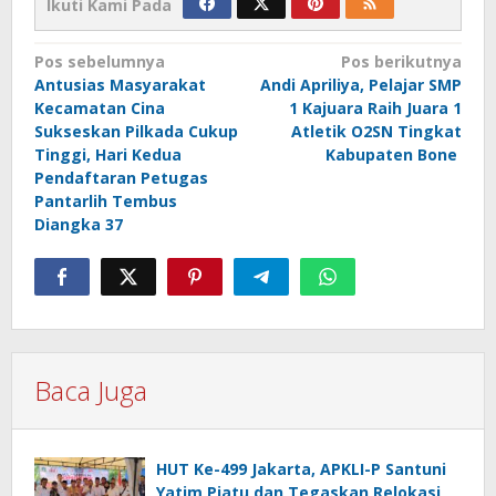
Ikuti Kami Pada
Navigasi
Pos sebelumnya
Pos berikutnya
Antusias Masyarakat
Andi Apriliya, Pelajar SMP
pos
Kecamatan Cina
1 Kajuara Raih Juara 1
Sukseskan Pilkada Cukup
Atletik O2SN Tingkat
Tinggi, Hari Kedua
Kabupaten Bone
Pendaftaran Petugas
Pantarlih Tembus
Diangka 37
Baca Juga
HUT Ke-499 Jakarta, APKLI-P Santuni
Yatim Piatu dan Tegaskan Relokasi