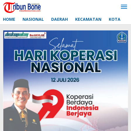
Lewati
ke
konten
HOME
NASIONAL
DAERAH
KECAMATAN
KOTA
D