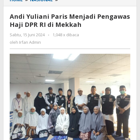
Yuliani
Paris
Andi Yuliani Paris Menjadi Pengawas
Menjadi
Haji DPR RI di Mekkah
Pengawas
Haji
Sabtu, 15 Juni 2024
oleh
-
1,048 x dibaca
DPR
Irfan
oleh
Irfan Admin
RI
Admin
di
Mekkah