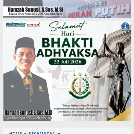
HOME
»
KECAMATAN
»
Panwascam