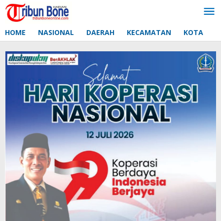
Lewati
ke
konten
HOME
NASIONAL
DAERAH
KECAMATAN
KOTA
D