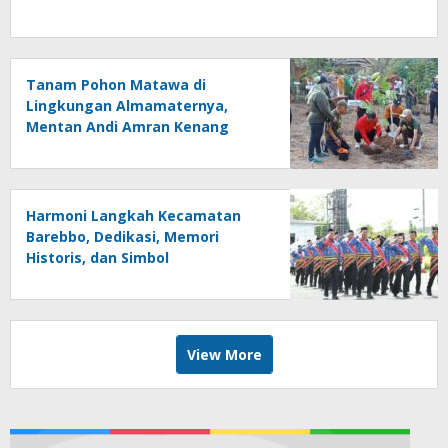
Tanam Pohon Matawa di
Lingkungan Almamaternya,
Mentan Andi Amran Kenang
Masa Kecil di SD Inpres
Mappesangka
Harmoni Langkah Kecamatan
Barebbo, Dedikasi, Memori
Historis, dan Simbol
Kebersamaan di HUT ke-81 RI
View More