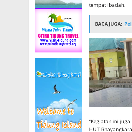
tempat ibadah.
BACA JUGA:
Pel
“Kegiatan ini ju
HUT Bhayangkara t