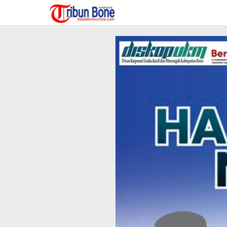
Lewati
ke
konten