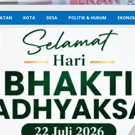
ATAN
KOTA
DESA
POLITIK & HUKUM
EKONOM