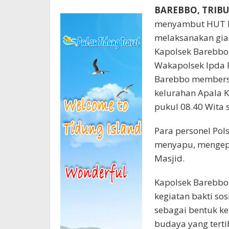
BAREBBO, TRI
menyambut HUT Bh
melaksanakan giat
Kapolsek Barebbo 
Wakapolsek Ipda Ri
Barebbo membersi
kelurahan Apala K
pukul 08.40 Wita s
Para personel Pol
menyapu, mengepe
Masjid.
Kapolsek Barebbo
kegiatan bakti so
sebagai bentuk ke
budaya yang terti