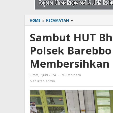
HOME
»
KECAMATAN
»
Sambut
HUT
Bhayangkara
Sambut HUT Bh
Personil
Polsek
Polsek Barebbo
Barebbo
Giat
Baksos
Membersihkan 
Membersihkan
Masjid
Jumat, 7 Juni 2024
oleh
-
933 x dibaca
Irfan
oleh
Irfan Admin
Admin