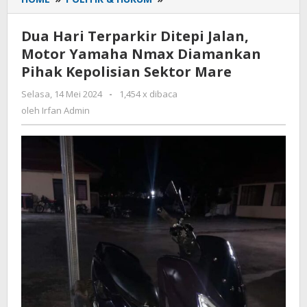
Hari
Terparkir
Dua Hari Terparkir Ditepi Jalan,
Ditepi
Motor Yamaha Nmax Diamankan
Jalan,
Pihak Kepolisian Sektor Mare
Motor
Yamaha
Selasa, 14 Mei 2024
oleh
-
1,454 x dibaca
Nmax
Irfan
oleh
Irfan Admin
Diamankan
Admin
Pihak
Kepolisian
Sektor
Mare