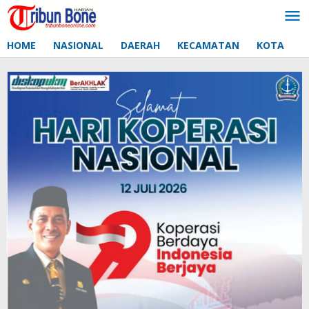
Lewati
ke
konten
HOME
NASIONAL
DAERAH
KECAMATAN
KOTA
D