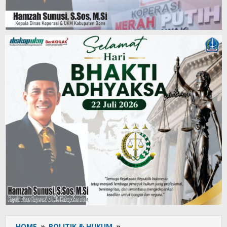
HOME
»
POLITIK & HUKUM
»
Dua