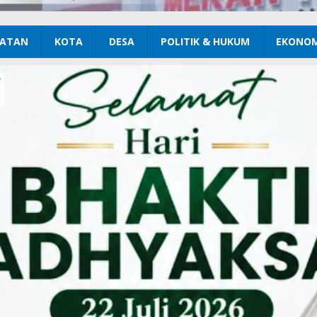
ATAN
KOTA
DESA
POLITIK & HUKUM
EKONOM