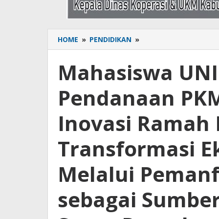
HOME
»
PENDIDIKAN
»
Mahasiswa
UNIM
Bone
Mahasiswa UNI
Lolos
Pendanaan
Pendanaan PKM 
PKM
8
Bidang
Inovasi Ramah 
Agro-
Inovasi
Transformasi E
Ramah
Lingkungan:
Transformasi
Melalui Pemanf
Ekonomi
Keluarga
sebagai Sumber
Melalui
Pemanfaatan
Bio