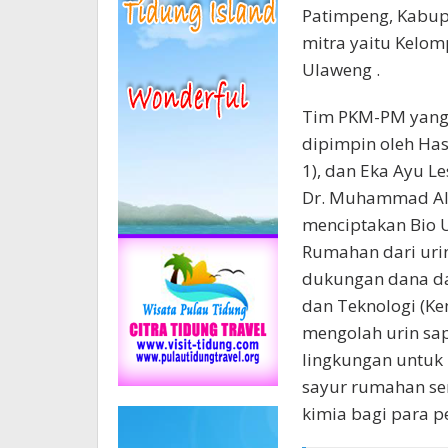
Patimpeng, Kabupa
mitra yaitu Kelomp
Ulaweng .
Tim PKM-PM yang 
dipimpin oleh Has
1), dan Eka Ayu L
Dr. Muhammad Ali, 
menciptakan Bio 
Rumahan dari uri
dukungan dana da
dan Teknologi (Kem
mengolah urin sap
lingkungan untuk
sayur rumahan ser
kimia bagi para pe