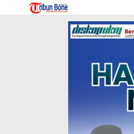
Lewati
ke
konten