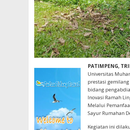
PATIMPENG, TR
Universitas Muha
prestasi gemilang
bidang pengabdia
Inovasi Ramah Li
Melalui Pemanfaa
Sayur Rumahan De
Kegiatan ini dila