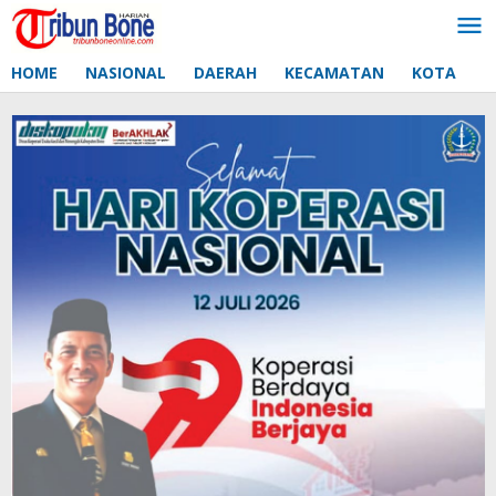
Lewati
ke
konten
HOME
NASIONAL
DAERAH
KECAMATAN
KOTA
D