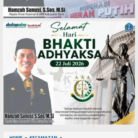
HOME
»
KECAMATAN
»
Babinsa