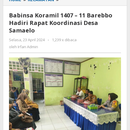
Koramil
1407
Babinsa Koramil 1407 – 11 Barebbo
-
Hadiri Rapat Koordinasi Desa
11
Samaelo
Barebbo
Hadiri
Selasa, 23 April 2024
oleh
-
1,239 x dibaca
Rapat
Irfan
oleh
Irfan Admin
Koordinasi
Admin
Desa
Samaelo