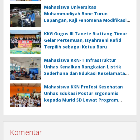
Mahasiswa Universitas
Muhammadiyah Bone Turun
Lapangan, Kaji Fenomena Modifikasi
Lampu Kendaraan melalui Riset
FOTOFOBIA
KKG Gugus III Tanete Riattang Timur
Gelar Pertemuan, Isyahraeni Rafid
Terpilih sebagai Ketua Baru
Mahasiswa KKN-T Infrastruktur
Unhas Kenalkan Rangkaian Listrik
Sederhana dan Edukasi Keselamatan
serta Bahaya Listrik di SMPN 40 Satap
Langkeang
Mahasiswa KKN Profesi Kesehatan
Unhas Edukasi Postur Ergonomis
kepada Murid SD Lewat Program
“Postur Tepat, Anak Hebat”
Komentar