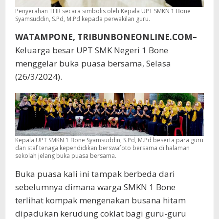
Penyerahan THR secara simbolis oleh Kepala UPT SMKN 1 Bone
Syamsuddin, S.Pd, M.Pd kepada perwakilan guru.
WATAMPONE, TRIBUNBONEONLINE.COM–
Keluarga besar UPT SMK Negeri 1 Bone
menggelar buka puasa bersama, Selasa
(26/3/2024).
Kepala UPT SMKN 1 Bone Syamsuddin, S.Pd, M.Pd beserta para guru
dan staf tenaga kependidikan berswafoto bersama di halaman
sekolah jelang buka puasa bersama.
Buka puasa kali ini tampak berbeda dari
sebelumnya dimana warga SMKN 1 Bone
terlihat kompak mengenakan busana hitam
dipadukan kerudung coklat bagi guru-guru