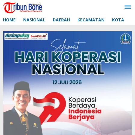
Lewati
ke
konten
HOME
NASIONAL
DAERAH
KECAMATAN
KOTA
D