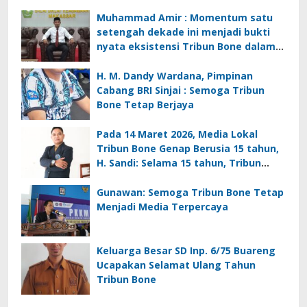
Muhammad Amir : Momentum satu
setengah dekade ini menjadi bukti
nyata eksistensi Tribun Bone dalam
mengawal dinamika informasi dan
pembangunan di Kabupaten Bone
H. M. Dandy Wardana, Pimpinan
Cabang BRI Sinjai : Semoga Tribun
Bone Tetap Berjaya
Pada 14 Maret 2026, Media Lokal
Tribun Bone Genap Berusia 15 tahun,
H. Sandi: Selama 15 tahun, Tribun
Bone Sesungguhnya Telah Menjadi
Arsip Perjalanan Sosial, Politik,
Gunawan: Semoga Tribun Bone Tetap
Pendidikan, dan Ekonomi Masyarakat
Menjadi Media Terpercaya
Bone
Keluarga Besar SD Inp. 6/75 Buareng
Ucapakan Selamat Ulang Tahun
Tribun Bone