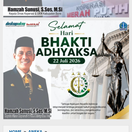
HOME
»
ANEKA
»
Sambut