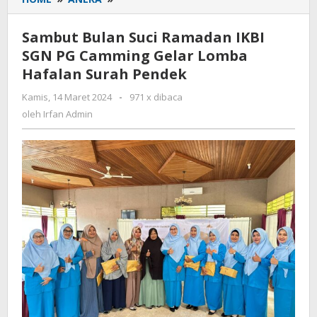
Bulan
Suci
Sambut Bulan Suci Ramadan IKBI
Ramadan
SGN PG Camming Gelar Lomba
IKBI
Hafalan Surah Pendek
SGN
PG
Kamis, 14 Maret 2024
oleh
-
971 x dibaca
Camming
Irfan
oleh
Irfan Admin
Gelar
Admin
Lomba
Hafalan
Surah
Pendek