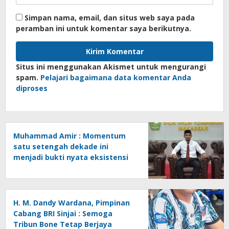
Simpan nama, email, dan situs web saya pada
peramban ini untuk komentar saya berikutnya.
Situs ini menggunakan Akismet untuk mengurangi
spam.
Pelajari bagaimana data komentar Anda
diproses
Muhammad Amir : Momentum
satu setengah dekade ini
menjadi bukti nyata eksistensi
Tribun Bone dalam mengawal
dinamika informasi dan
pembangunan di Kabupaten
Bone
H. M. Dandy Wardana, Pimpinan
Cabang BRI Sinjai : Semoga
Tribun Bone Tetap Berjaya