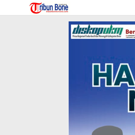
Lewati
ke
konten