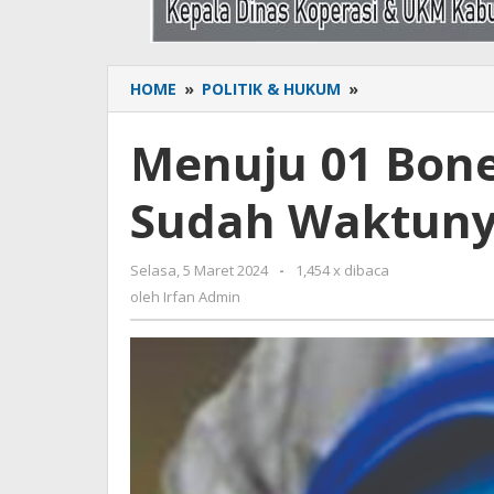
HOME
»
POLITIK & HUKUM
»
Menuju
01
Bone,
Menuju 01 Bone
Syamsiar
Halid
Sudah Waktuny
Sudah
Waktunya
Pimpin
Selasa, 5 Maret 2024
oleh
-
1,454 x dibaca
Bone
Irfan
oleh
Irfan Admin
Admin