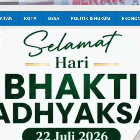
ATAN
KOTA
DESA
POLITIK & HUKUM
EKONOM