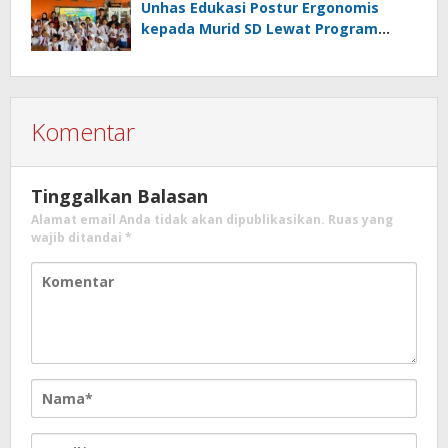
Unhas Edukasi Postur Ergonomis
kepada Murid SD Lewat Program
“Postur Tepat, Anak Hebat”
Komentar
Tinggalkan Balasan
Alamat email Anda tidak akan dipublikasikan.
Ruas yang
wajib ditandai
*