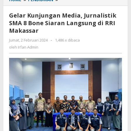
Kunjungan
Media,
Gelar Kunjungan Media, Jurnalistik
Jurnalistik
SMA 8 Bone Siaran Langsung di RRI
SMA
Makassar
8
Bone
Jumat, 2 Februari 2024
oleh
-
1,486 x dibaca
Siaran
Irfan
oleh
Irfan Admin
Langsung
Admin
di
RRI
Makassar