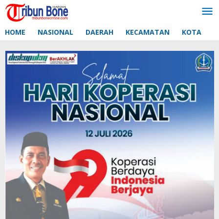
Lewati
ke
konten
HOME
NASIONAL
DAERAH
KECAMATAN
KOTA
D