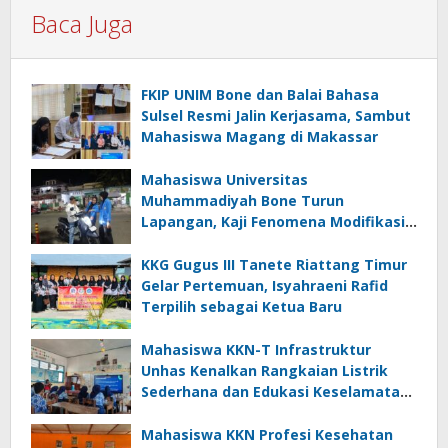
Baca Juga
FKIP UNIM Bone dan Balai Bahasa
Sulsel Resmi Jalin Kerjasama, Sambut
Mahasiswa Magang di Makassar
Mahasiswa Universitas
Muhammadiyah Bone Turun
Lapangan, Kaji Fenomena Modifikasi
Lampu Kendaraan melalui Riset
FOTOFOBIA
KKG Gugus III Tanete Riattang Timur
Gelar Pertemuan, Isyahraeni Rafid
Terpilih sebagai Ketua Baru
Mahasiswa KKN-T Infrastruktur
Unhas Kenalkan Rangkaian Listrik
Sederhana dan Edukasi Keselamatan
serta Bahaya Listrik di SMPN 40 Satap
Langkeang
Mahasiswa KKN Profesi Kesehatan