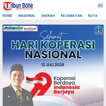
Lewati
ke
konten
HOME
NASIONAL
DAERAH
KECAMATAN
KOTA
D