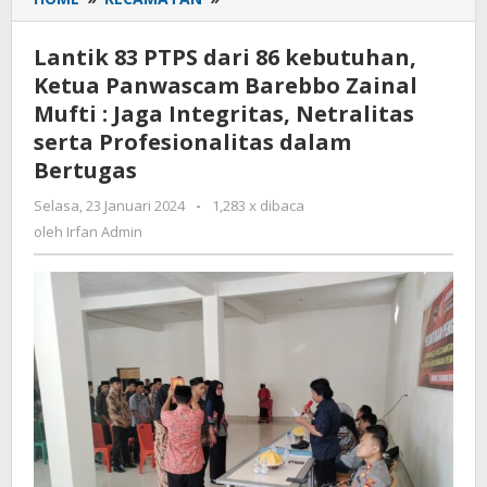
83
PTPS
Lantik 83 PTPS dari 86 kebutuhan,
dari
Ketua Panwascam Barebbo Zainal
86
Mufti : Jaga Integritas, Netralitas
kebutuhan,
Ketua
serta Profesionalitas dalam
Panwascam
Bertugas
Barebbo
Zainal
Selasa, 23 Januari 2024
oleh
-
1,283 x dibaca
Irfan
Mufti
oleh
Irfan Admin
Admin
:
Jaga
Integritas,
Netralitas
serta
Profesionalitas
dalam
Bertugas