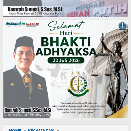
HOME
»
KECAMATAN
»
Lantik