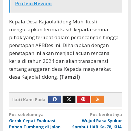
Protein Hewani
Kepala Desa Kajaolalidong Muh. Rusli
mengucapkan terima kasih kepada semua
pihak yang terlibat dalam perancangan hingga
penetapan APBDes ini. Diharapkan dengan
penetapan ini akan menjadi acuan rencana
kerja di tahun 2024 dan akan transparansi
tentang anggaran desa Kepada masyarakat
desa Kajaolaliddong.
(Tamzil)
Ikuti Kami Pada
Navigasi
Pos sebelumnya
Pos berikutnya
Gerak Cepat Evakuasi
Wujud Rasa Syukur
pos
Pohon Tumbang di Jalan
Sambut HAB Ke-78, KUA