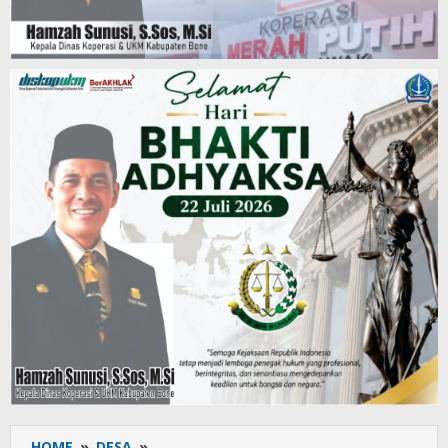
HOME
»
DESA
»
Rancangan