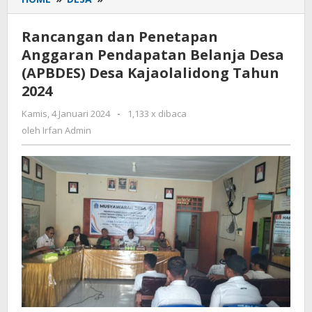
dan
Penetapan
Rancangan dan Penetapan
Anggaran
Anggaran Pendapatan Belanja Desa
Pendapatan
(APBDES) Desa Kajaolalidong Tahun
Belanja
Desa
2024
(APBDES)
Kamis, 4 Januari 2024
oleh
-
1,133 x dibaca
Desa
Irfan
oleh
Irfan Admin
Kajaolalidong
Admin
Tahun
2024