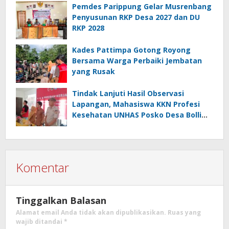
Pemdes Parippung Gelar Musrenbang
Penyusunan RKP Desa 2027 dan DU
RKP 2028
Kades Pattimpa Gotong Royong
Bersama Warga Perbaiki Jembatan
yang Rusak
Tindak Lanjuti Hasil Observasi
Lapangan, Mahasiswa KKN Profesi
Kesehatan UNHAS Posko Desa Bolli
Gelar Seminar Program Kerja
Komentar
Tinggalkan Balasan
Alamat email Anda tidak akan dipublikasikan.
Ruas yang
wajib ditandai
*