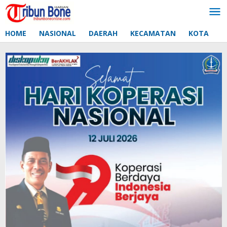
Lewati
ke
konten
HOME
NASIONAL
DAERAH
KECAMATAN
KOTA
D