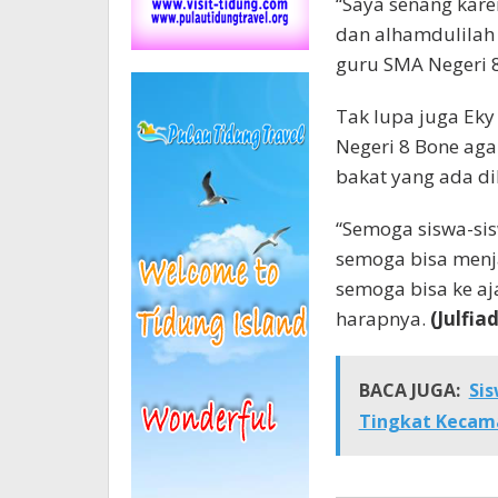
“Saya senang kar
dan alhamdulilah 
guru SMA Negeri 8
Tak lupa juga Eky
Negeri 8 Bone aga
bakat yang ada dil
“Semoga siswa-sisw
semoga bisa menja
semoga bisa ke aj
harapnya.
(Julfiad
BACA JUGA:
Sis
Tingkat Kecam