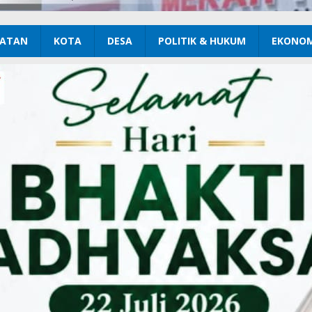
ATAN
KOTA
DESA
POLITIK & HUKUM
EKONOM