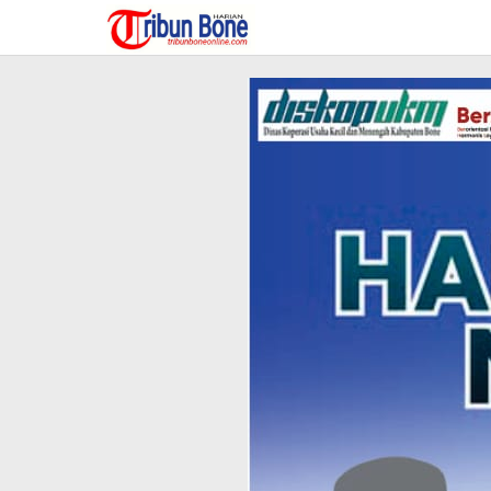
Lewati
ke
konten