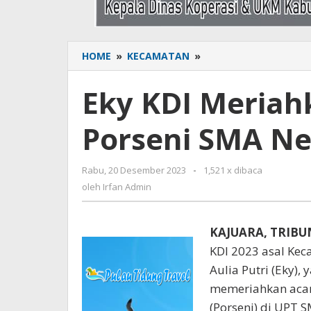
HOME
»
KECAMATAN
»
Eky
KDI
Meriahkan
Eky KDI Meria
Penutupan
Porseni
Porseni SMA Ne
SMA
Negeri
8
Rabu, 20 Desember 2023
oleh
-
1,521 x dibaca
Bone
Irfan
oleh
Irfan Admin
Admin
KAJUARA, TRIB
KDI 2023 asal Ke
Aulia Putri (Eky),
memeriahkan acar
(Porseni) di UPT S