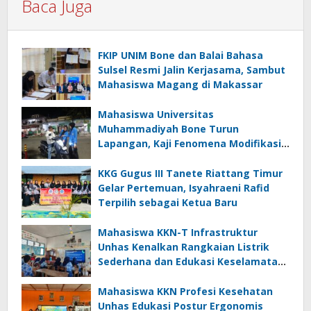
Baca Juga
FKIP UNIM Bone dan Balai Bahasa
Sulsel Resmi Jalin Kerjasama, Sambut
Mahasiswa Magang di Makassar
Mahasiswa Universitas
Muhammadiyah Bone Turun
Lapangan, Kaji Fenomena Modifikasi
Lampu Kendaraan melalui Riset
FOTOFOBIA
KKG Gugus III Tanete Riattang Timur
Gelar Pertemuan, Isyahraeni Rafid
Terpilih sebagai Ketua Baru
Mahasiswa KKN-T Infrastruktur
Unhas Kenalkan Rangkaian Listrik
Sederhana dan Edukasi Keselamatan
serta Bahaya Listrik di SMPN 40 Satap
Langkeang
Mahasiswa KKN Profesi Kesehatan
Unhas Edukasi Postur Ergonomis