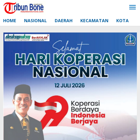
Lewati
ke
konten
HOME
NASIONAL
DAERAH
KECAMATAN
KOTA
D