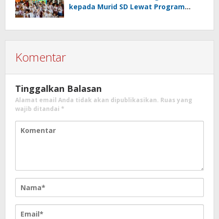
kepada Murid SD Lewat Program
“Postur Tepat, Anak Hebat”
Komentar
Tinggalkan Balasan
Alamat email Anda tidak akan dipublikasikan.
Ruas yang
wajib ditandai
*