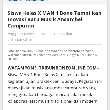
Kelas
X
Siswa Kelas X MAN 1 Bone Tampilkan
MAN
Inovasi Baru Musik Ansambel
1
Campuran
Bone
Tampilkan
Minggu, 26 November 2023
oleh
-
1,717 x dibaca
Inovasi
Irfan
oleh
Irfan Admin
Baru
Admin
Musik
Foto : Kepala MAN 1 Bone Abbas Katutu berswafoto bersama
Ansambel
Wakamad Kurikulum Tahar dan Guru Seni Budaya MAN 1 Bone A.
Campuran
Sulfiati.
WATAMPONE, TRIBUNBONEONLINE.COM–
Siswa MAN 1 Bone Kelas X melaksanakan
kegiatan ujian praktek Seni Budaya. Kegiatan ini
menyajikan musik ansambel campuran yang
menggunakan berbagai macam alat musik
kolaborasi alat musik tradisional dan modern.