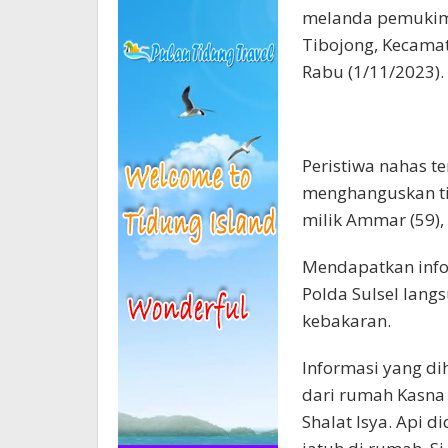
melanda pemukima
Tibojong, Kecamat
Rabu (1/11/2023).
Peristiwa nahas te
menghanguskan ti
milik Ammar (59), 
Mendapatkan infor
Polda Sulsel lang
kebakaran.
Informasi yang di
dari rumah Kasna 
Shalat Isya. Api d