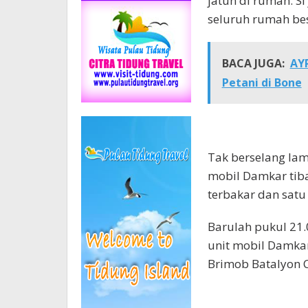
jatuh di rumah. 
seluruh rumah bes
BACA JUGA:
AYP
Petani di Bone
Tak berselang lama
mobil Damkar tib
terbakar dan satu
Barulah pukul 21.
unit mobil Damkar
Brimob Batalyon C