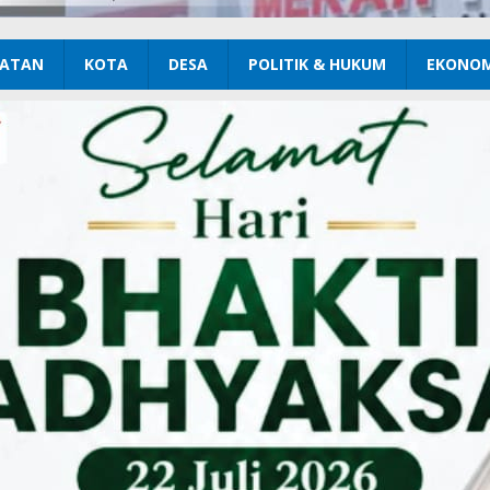
ATAN
KOTA
DESA
POLITIK & HUKUM
EKONOM