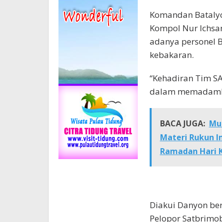
Komandan Batalyon
Kompol Nur Ichsan
adanya personel B
kebakaran.
“Kehadiran Tim S
dalam memadamkan
BACA JUGA:
Mur
Materi Rukun I
Ramadan Hari 
Diakui Danyon ber
Pelopor Satbrimo