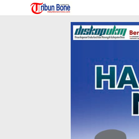
Lewati
ke
konten