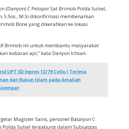
 (Danyon) C Pelopor Sat Brimob Polda Sulsel,
, S.Sos., M.Si dikonfirmasi membenarkan
rimob Bone yang dikerahkan ke lokasi
AR Brimob ini untuk membantu masyarakat
 kobaran api,” kata Danyon Ichsan.
id UPT SD Inpres 12/79 Cellu I Terima
man dan Rukun Islam pada Amaliah
Keempat
gelar Magister Sains, personel Batalyon C
b Polda Sulsel tergabung dalam Subsatgas