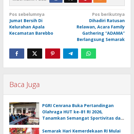
Navigasi
Pos sebelumnya
Pos berikutnya
Jumat Bersih Di
Dihadiri Ratusan
pos
Kelurahan Apala
Relawan, Acara Family
Kecamatan Barebbo
Gathering “ADAMA”
Berlangsung Semarak
Baca Juga
PGRI Cenrana Buka Pertandingan
Olahraga HUT ke-81 RI 2026,
Tanamkan Semangat Sportivitas dan
Cinta Tanah Air
Semarak Hari Kemerdekaan RI Mulai