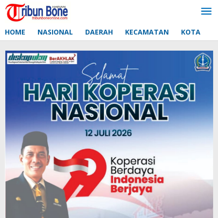
Lewati
ke
konten
HOME
NASIONAL
DAERAH
KECAMATAN
KOTA
D