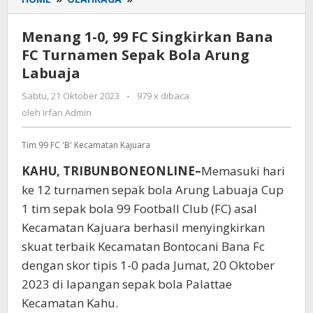
1-
0,
Menang 1-0, 99 FC Singkirkan Bana
99
FC Turnamen Sepak Bola Arung
FC
Labuaja
Singkirkan
Bana
Sabtu, 21 Oktober 2023
oleh
-
979 x dibaca
FC
Irfan
oleh
Irfan Admin
Turnamen
Admin
Sepak
Tim 99 FC 'B' Kecamatan Kajuara
Bola
Arung
KAHU, TRIBUNBONEONLINE–
Memasuki hari
Labuaja
ke 12 turnamen sepak bola Arung Labuaja Cup
1 tim sepak bola 99 Football Club (FC) asal
Kecamatan Kajuara berhasil menyingkirkan
skuat terbaik Kecamatan Bontocani Bana Fc
dengan skor tipis 1-0 pada Jumat, 20 Oktober
2023 di lapangan sepak bola Palattae
Kecamatan Kahu.