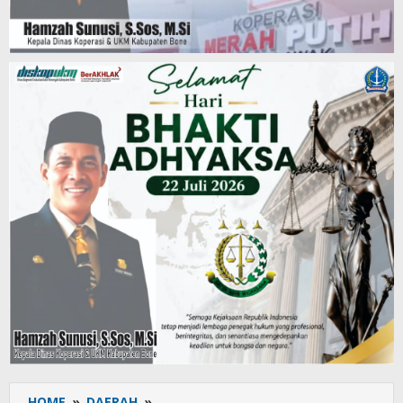
HOME
»
DAERAH
»
Terpilih,