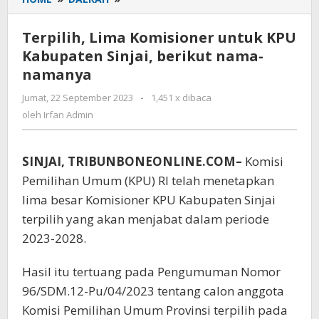
Lima
Komisioner
Terpilih, Lima Komisioner untuk KPU
untuk
Kabupaten Sinjai, berikut nama-
KPU
namanya
Kabupaten
Sinjai,
Jumat, 22 September 2023
oleh
-
1,451 x dibaca
berikut
Irfan
oleh
Irfan Admin
nama-
Admin
namanya
SINJAI, TRIBUNBONEONLINE.COM–
Komisi
Pemilihan Umum (KPU) RI telah menetapkan
lima besar Komisioner KPU Kabupaten Sinjai
terpilih yang akan menjabat dalam periode
2023-2028.
Hasil itu tertuang pada Pengumuman Nomor
96/SDM.12-Pu/04/2023 tentang calon anggota
Komisi Pemilihan Umum Provinsi terpilih pada