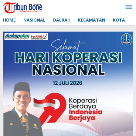
Lewati
ke
konten
HOME
NASIONAL
DAERAH
KECAMATAN
KOTA
D