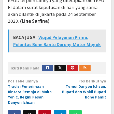
KPUD terpilih lainnya yang ditetapkan oleh KPU
RI dalam surat keputusan di hari yang sama
akan dilantik di Jakarta pada 24 September
2023.
(Lina Sarfina)
BACA JUGA:
Wujud Pelayanan Prima,
Polantas Bone Bantu Dorong Motor Mogok
Ikuti Kami Pada
Navigasi
Pos sebelumnya
Pos berikutnya
Tradisi Penerimaan
Temui Danyon Ichsan,
pos
Bintara Remaja di Mako
Bupati dan Wakil Bupati
Yon C, Begini Pesan
Bone Pamit
Danyon Ichsan