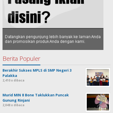
Berita Populer
Berakhir Sukses MPLS di SMP Negeri 3
Palakka
2,410 x dibaca
Murid MIN 8 Bone Taklukkan Puncak
Gunung Rinjani
2,048 x dibaca