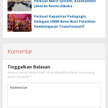
Perkuat Merit System, Assessment
Jabatan Resmi Dibuka
Perkuat Kapasitas Pedagogis,
Delegasi UNIM Bone Ikuti Pelatihan
Pembelajaran Transformatif
Komentar
Tinggalkan Balasan
Alamat email Anda tidak akan dipublikasikan.
Ruas yang
wajib ditandai
*