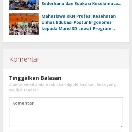
Sederhana dan Edukasi Keselamatan
serta Bahaya Listrik di SMPN 40 Satap
Langkeang
Mahasiswa KKN Profesi Kesehatan
Unhas Edukasi Postur Ergonomis
kepada Murid SD Lewat Program
“Postur Tepat, Anak Hebat”
Komentar
Tinggalkan Balasan
Alamat email Anda tidak akan dipublikasikan.
Ruas yang
wajib ditandai
*