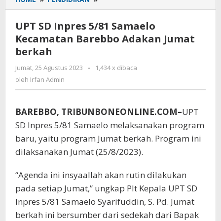
SD
Inpres
UPT SD Inpres 5/81 Samaelo
5/81
Kecamatan Barebbo Adakan Jumat
Samaelo
berkah
Kecamatan
Barebbo
Jumat, 25 Agustus 2023
oleh
-
1,434 x dibaca
Adakan
Irfan
oleh
Irfan Admin
Jumat
Admin
berkah
BAREBBO, TRIBUNBONEONLINE.COM–
UPT
SD Inpres 5/81 Samaelo melaksanakan program
baru, yaitu program Jumat berkah. Program ini
dilaksanakan Jumat (25/8/2023).
“Agenda ini insyaallah akan rutin dilakukan
pada setiap Jumat,” ungkap Plt Kepala UPT SD
Inpres 5/81 Samaelo Syarifuddin, S. Pd. Jumat
berkah ini bersumber dari sedekah dari Bapak