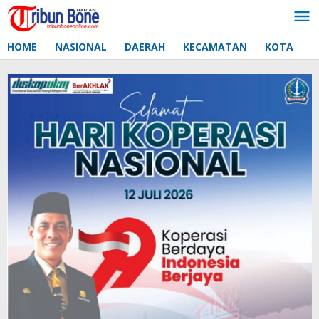
Lewati
ke
konten
HOME
NASIONAL
DAERAH
KECAMATAN
KOTA
D