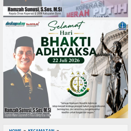
HOME
»
KECAMATAN
»
H.