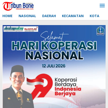
Lewati
ke
konten
HOME
NASIONAL
DAERAH
KECAMATAN
KOTA
D