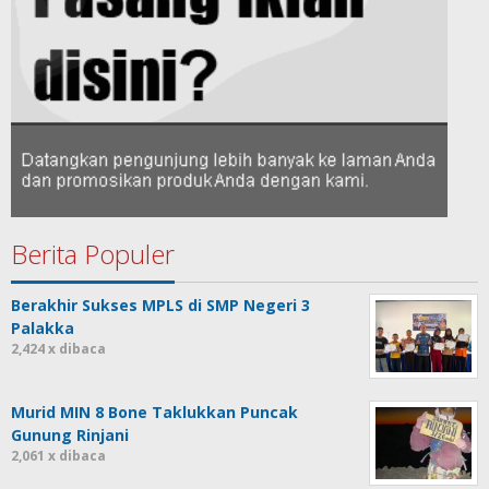
Berita Populer
Berakhir Sukses MPLS di SMP Negeri 3
Palakka
2,424 x dibaca
Murid MIN 8 Bone Taklukkan Puncak
Gunung Rinjani
2,061 x dibaca