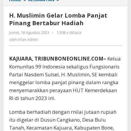
Muslimin
Gelar
H. Muslimin Gelar Lomba Panjat
Lomba
Pinang Bertabur Hadiah
Panjat
Pinang
Jumat, 18 Agustus 2023
oleh
-
1,308 x dibaca
Bertabur
Irfan
oleh
Irfan Admin
Hadiah
Admin
KAJUARA, TRIBUNBONEONLINE.COM–
Ketua
Komunitas 99 Indonesia sekaligus Fungsionaris
Partai Nasdem Sulsel, H. Muslimin, SE kembali
menggelar lomba panjat pinang dalam rangka
menyemarakkan perayaan HUT Kemerdekaan
RI di tahun 2023 ini.
Lomba berhadiah dengan rnilai jutaan rupiah
itu digelar di Dusun Cangkano, Desa Bulu
Tanah, Kecamatan Kajuara, Kabupaten Bone,