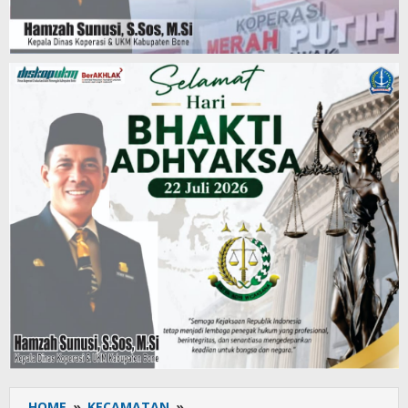
HOME
»
KECAMATAN
»
Bank