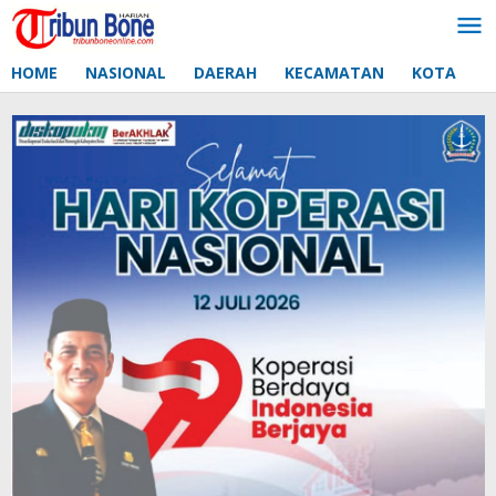
Lewati
ke
konten
HOME
NASIONAL
DAERAH
KECAMATAN
KOTA
D