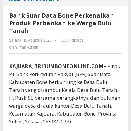
Suar
Data
Bank Suar Data Bone Perkenalkan
Bone
Produk Perbankan ke Warga Bulu
Perkenalkan
Tanah
Produk
Perbankan
Selasa, 15 Agustus 2023
oleh
-
1,270 x dibaca
ke
Irfan
oleh
Irfan Admin
Warga
Admin
Bulu
Tanah
KAJUARA, TRIBUNBONEONLINE.COM–
Pihak
PT Bank Perkreditan Rakyat (BPR) Suar Data
Kabupaten Bone berkunjung ke Desa Bulu
Tanah yang disambut Kelala Desa Bulu Tanah,
H. Rusli SE bersama perangkatnya dan puluhan
warga desa di aula kantor Desa Bulu Tanah,
Kecamatan Kajuara, Kabupaten Bone, Provinsi
Sulsel, Selasa (15/08/2023).