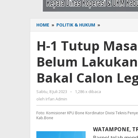
HOME
»
POLITIK & HUKUM
»
H-
1
Tutup
H-1 Tutup Masa
Masa
Perbaikan,
Belum Lakukan
16
Parpol
Belum
Bakal Calon Legi
Lakukan
Perbaikan
Data
Sabtu, 8 Juli 2023
oleh
-
1,286 x dibaca
Bakal
Irfan
oleh
Irfan Admin
Calon
Admin
Legislatif
Foto: Komisioner KPU Bone Kordinator Divisi Teknis Penye
Kab.Bone
WATAMPONE, T
Parpol telah menda