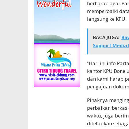
berharap agar Pa
memperbaiki data
langsung ke KPU.
BACA JUGA:
Baw
Support Media 
“Hari ini info Par
kantor KPU Bone 
dan kami harap p
pengajuan dokumen
Pihaknya menging
perbaikan berkas 
waktu, juga berimb
ditetapkan sebaga