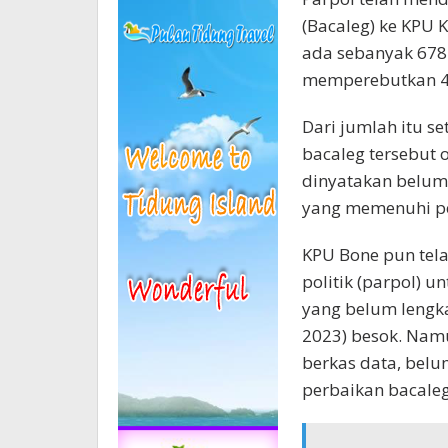
(Bacaleg) ke KPU 
ada sebanyak 678
memperebutkan 45
Dari jumlah itu se
bacaleg tersebut 
dinyatakan belum
yang memenuhi pe
KPU Bone pun tel
politik (parpol) 
yang belum lengka
2023) besok. Nam
berkas data, bel
perbaikan bacale