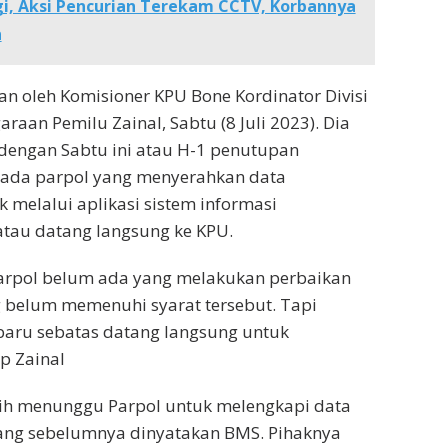
i, Aksi Pencurian Terekam CCTV, Korbannya
n
an oleh Komisioner KPU Bone Kordinator Divisi
raan Pemilu Zainal, Sabtu (8 Juli 2023). Dia
engan Sabtu ini atau H-1 penutupan
 ada parpol yang menyerahkan data
k melalui aplikasi sistem informasi
atau datang langsung ke KPU.
 parpol belum ada yang melakukan perbaikan
 belum memenuhi syarat tersebut. Tapi
baru sebatas datang langsung untuk
p Zainal
sih menunggu Parpol untuk melengkapi data
ang sebelumnya dinyatakan BMS. Pihaknya