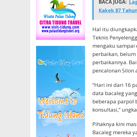
BACA JUGA:
Lag
Kakek 87 Tahu
Hal itu diungkapk
Teknis Penyelengga
mengaku sampai d
perbaikan, belum
perbaikannya. Bai
pencalonan Silon 
“Hari ini dari 16
data bacaleg yang
beberapa parpol 
konsultasi,” ungka
Pihaknya kini ma
Bacaleg mereka y