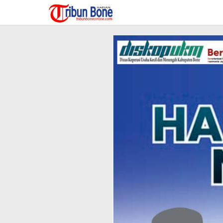
Lewati
ke
konten