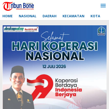
Lewati
ke
konten
HOME
NASIONAL
DAERAH
KECAMATAN
KOTA
D