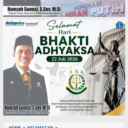
HOME
»
KECAMATAN
»
IMWA