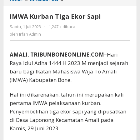
Kurban
Tiga
IMWA Kurban Tiga Ekor Sapi
Ekor
Sapi
Sabtu, 1 Juli 2023
oleh
-
1,247 x dibaca
Irfan
oleh
Irfan Admin
Admin
AMALI, TRIBUNBONEONLINE.COM–
Hari
Raya Idul Adha 1444 H 2023 M menjadi sejarah
baru bagi Ikatan Mahasiswa Wija To Amali
(IMWA) Kabupaten Bone.
Hal ini dikarenakan, tahun ini merupakan kali
pertama IMWA pelaksanaan kurban.
Penyembelihan tiga ekor sapi yang dipusatkan
di Desa Laponong Kecamatan Amali pada
Kamis, 29 Juni 2023.