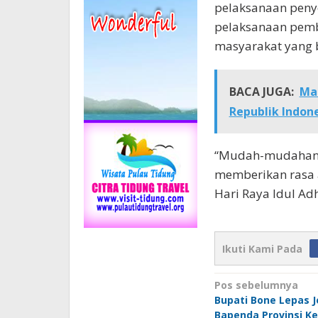
pelaksanaan pen
pelaksanaan pemb
masyarakat yang 
BACA JUGA:
Ma
Republik Indone
“Mudah-mudahan a
memberikan rasa 
Hari Raya Idul Ad
Ikuti Kami Pada
Navigasi
Pos sebelumnya
Bupati Bone Lepas 
pos
Bapenda Provinsi Ke