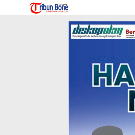
Lewati
ke
konten