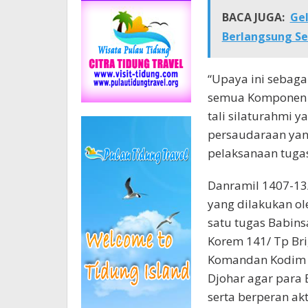
BACA JUGA:
Ge
Berlangsung S
“Upaya ini sebaga
semua Komponen M
tali silaturahmi 
persaudaraan ya
pelaksanaan tugas
Danramil 1407-13
yang dilakukan ol
satu tugas Babins
Korem 141/ Tp Brig
Komandan Kodim 1
Djohar agar para 
serta berperan a