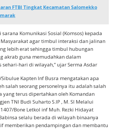
laran FTBI Tingkat Kecamatan Salomekko
emarak
i sarana Komunikasi Sosial (Komsos) kepada
asyarakat agar timbul interaksi dan jalinan
yang lebih erat sehingga timbul hubungan
ng akrab guna memudahkan dalam
 sehari-hari di wilayah,” ujar Serma Asdar
/Sibulue Kapten Inf Busra mengatakan apa
eh salah seorang personelnya itu adalah salah
a yang terus dipertahkan oleh Komandan
jen TNI Budi Suharto S.IP , M. SI Melalui
407/Bone Letkol inf Muh. Rezki Hidayat
Babinsa selalu berada di wilayah binaanya
ktif memberikan pendampingan dan membantu