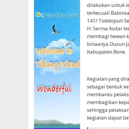
dilakukan untuk l
terkecuali Babins
141/ Toddopuli S
H. Serma Asdar t
membagi hewan ku
binaanya Dusun Ja
Kabupaten Bone.
Kegiatan yang di
sebagai bentuk k
membantu pelaks
membagikan kepa
sehingga pelaksan
kegiatan dapat ber