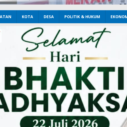
ATAN
KOTA
DESA
POLITIK & HUKUM
EKONOM