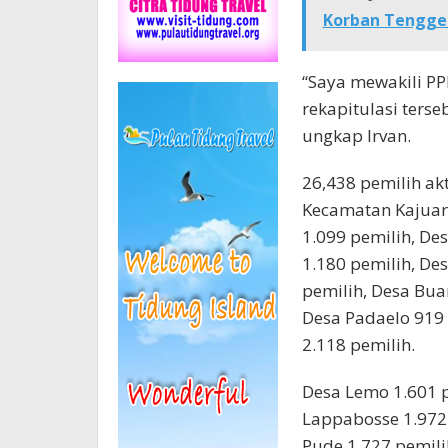
Korban Tenggel
“Saya mewakili PP
rekapitulasi terse
ungkap Irvan.
26,438 pemilih akt
Kecamatan Kajuar
1.099 pemilih, De
1.180 pemilih, De
pemilih, Desa Bua
Desa Padaelo 919 
2.118 pemilih.
Desa Lemo 1.601 p
Lappabosse 1.972 
Pude 1.727 pemili