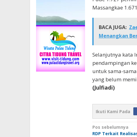
Massangkae 1.671 
BACA JUGA:
Zae
Menangkan Ber
Selanjutnya kata 
pendampingan ke
untuk sama-sama 
yang belum memil
(Julfiadi)
Ikuti Kami Pada
Navigasi
Pos sebelumnya
RDP Terkait Realisa
pos