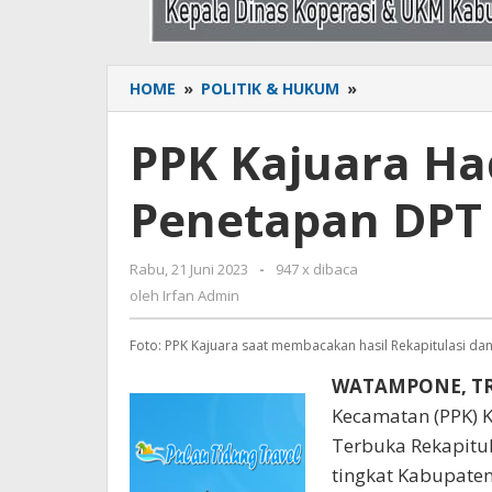
HOME
»
POLITIK & HUKUM
»
PPK
Kajuara
Hadiri
PPK Kajuara Had
Rapat
Pleno
Penetapan DPT
Penetapan
DPT
Tingkat
Rabu, 21 Juni 2023
oleh
-
947 x dibaca
Kabupaten
Irfan
oleh
Irfan Admin
Admin
Foto: PPK Kajuara saat membacakan hasil Rekapitulasi dan
WATAMPONE, T
Kecamatan (PPK) 
Terbuka Rekapitul
tingkat Kabupaten