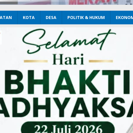
ATAN
KOTA
DESA
POLITIK & HUKUM
EKONOM