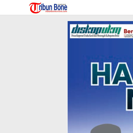
Lewati
ke
konten