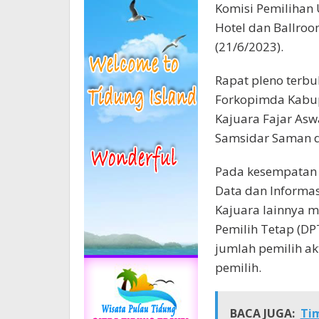
Komisi Pemilihan
Hotel dan Ballro
(21/6/2023).
Rapat pleno terbu
Forkopimda Kabupa
Kajuara Fajar As
Samsidar Saman da
Pada kesempatan i
Data dan Informas
Kajuara lainnya 
Pemilih Tetap (DP
jumlah pemilih ak
pemilih.
BACA JUGA:
Ti