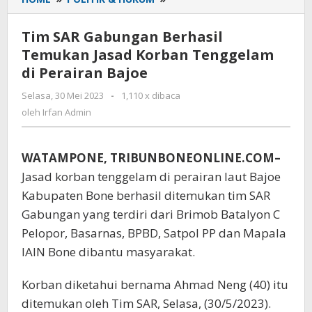
SAR
Gabungan
Tim SAR Gabungan Berhasil
Berhasil
Temukan Jasad Korban Tenggelam
Temukan
di Perairan Bajoe
Jasad
Korban
Selasa, 30 Mei 2023
oleh
-
1,110 x dibaca
Tenggelam
Irfan
oleh
Irfan Admin
di
Admin
Perairan
Bajoe
WATAMPONE, TRIBUNBONEONLINE.COM–
Jasad korban tenggelam di perairan laut Bajoe
Kabupaten Bone berhasil ditemukan tim SAR
Gabungan yang terdiri dari Brimob Batalyon C
Pelopor, Basarnas, BPBD, Satpol PP dan Mapala
IAIN Bone dibantu masyarakat.
Korban diketahui bernama Ahmad Neng (40) itu
ditemukan oleh Tim SAR, Selasa, (30/5/2023).