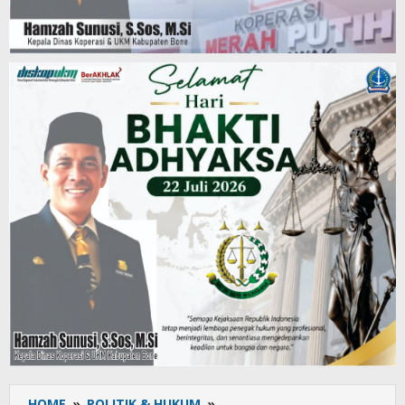
HOME
»
POLITIK & HUKUM
»
Tim