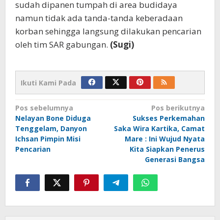
sudah dipanen tumpah di area budidaya
namun tidak ada tanda-tanda keberadaan
korban sehingga langsung dilakukan pencarian
oleh tim SAR gabungan.
(Sugi)
Ikuti Kami Pada
Navigasi
Pos sebelumnya
Pos berikutnya
Nelayan Bone Diduga
Sukses Perkemahan
pos
Tenggelam, Danyon
Saka Wira Kartika, Camat
Ichsan Pimpin Misi
Mare : Ini Wujud Nyata
Pencarian
Kita Siapkan Penerus
Generasi Bangsa