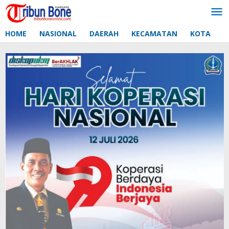
Lewati
ke
konten
HOME
NASIONAL
DAERAH
KECAMATAN
KOTA
D