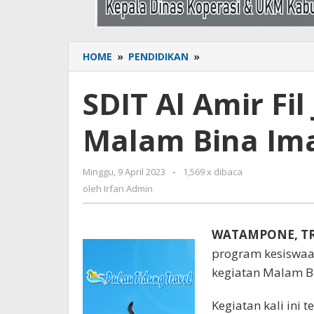
HOME
»
PENDIDIKAN
»
SDIT
Al
Amir
SDIT Al Amir Fi
Fil
Jannah
Malam Bina Im
Adakan
Malam
Bina
Minggu, 9 April 2023
oleh
-
1,569 x dibaca
Iman
Irfan
oleh
Irfan Admin
dan
Admin
Taqwa
WATAMPONE, T
program kesiswaa
kegiatan Malam B
Kegiatan kali ini