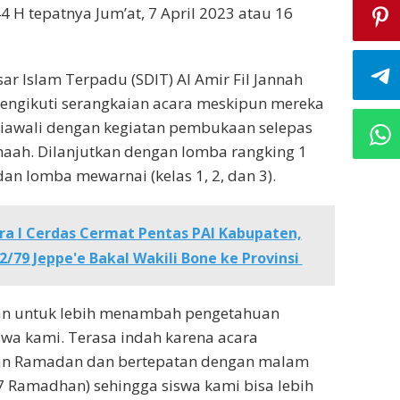
 H tepatnya Jum’at, 7 April 2023 atau 16
ar Islam Terpadu (SDIT) Al Amir Fil Jannah
mengikuti serangkaian acara meskipun mereka
diawali dengan kegiatan pembukaan selepas
maah. Dilanjutkan dengan lomba rangking 1
) dan lomba mewarnai (kelas 1, 2, dan 3).
ra I Cerdas Cermat Pentas PAI Kabupaten,
2/79 Jeppe'e Bakal Wakili Bone ke Provinsi
kan untuk lebih menambah pengetahuan
swa kami. Terasa indah karena acara
an Ramadan dan bertepatan dengan malam
7 Ramadhan) sehingga siswa kami bisa lebih