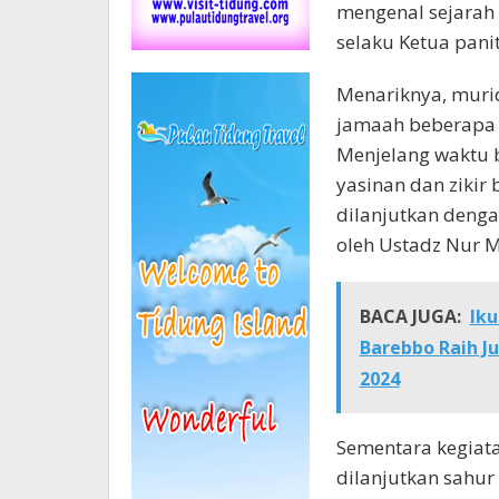
mengenal sejarah t
selaku Ketua panit
Menariknya, murid
jamaah beberapa m
Menjelang waktu 
yasinan dan zikir 
dilanjutkan denga
oleh Ustadz Nur Ma
BACA JUGA:
Iku
Barebbo Raih Ju
2024
Sementara kegiat
dilanjutkan sahur