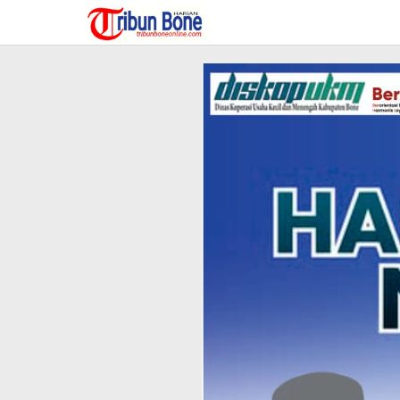
Lewati
ke
konten