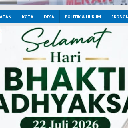
ATAN
KOTA
DESA
POLITIK & HUKUM
EKONOM