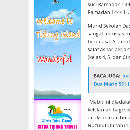
suci Ramadan 1444
Ramadan 1444 H.
Murid Sekolah Das
sangat antusias 
berpuasa. Acara 
salat ashar berja
(kelas 4, 5, dan 6
BACA JUGA:
Jua
Dua Murid SDI 1
“Mabit ini diada
keIslaman bagi si
dilaksanakan bul
Nuzulul Qur’an (1