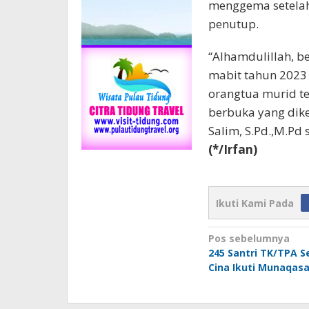
menggema setelah
penutup.
“Alhamdulillah, be
mabit tahun 2023 
orangtua murid t
berbuka yang dike
Salim, S.Pd.,M.Pd 
(*/Irfan)
Ikuti Kami Pada
Navigasi
Pos sebelumnya
245 Santri TK/TPA 
pos
Cina Ikuti Munaqas