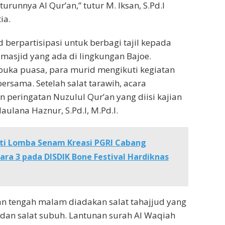
urunnya Al Qur’an,” tutur M. Iksan, S.Pd.I
ia.
 berpartisipasi untuk berbagi tajil kepada
asjid yang ada di lingkungan Bajoe.
buka puasa, para murid mengikuti kegiatan
bersama. Setelah salat tarawih, acara
n peringatan Nuzulul Qur’an yang diisi kajian
ulana Haznur, S.Pd.I, M.Pd.I.
ti Lomba Senam Kreasi PGRI Cabang
ara 3 pada DISDIK Bone Festival Hardiknas
an tengah malam diadakan salat tahajjud yang
 dan salat subuh. Lantunan surah Al Waqiah