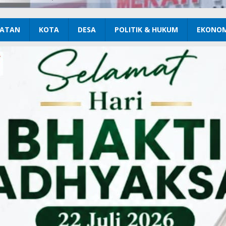
ATAN
KOTA
DESA
POLITIK & HUKUM
EKONOM