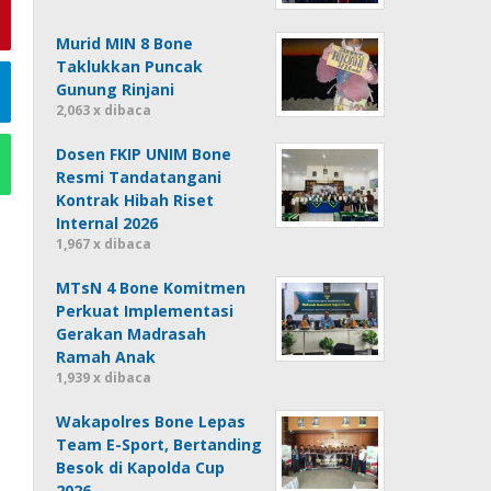
Murid MIN 8 Bone
Taklukkan Puncak
Gunung Rinjani
2,063 x dibaca
Dosen FKIP UNIM Bone
Resmi Tandatangani
Kontrak Hibah Riset
Internal 2026
1,967 x dibaca
MTsN 4 Bone Komitmen
Perkuat Implementasi
Gerakan Madrasah
Ramah Anak
1,939 x dibaca
Wakapolres Bone Lepas
Team E-Sport, Bertanding
Besok di Kapolda Cup
2026