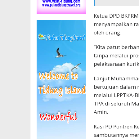
Ketua DPD BKPRMI
menyampaikan rasa
oleh orang.
“Kita patut berba
tanpa melalui pro
pelaksanaan kurik
Lanjut Muhammad 
bertujuan dalam 
melalui LPPTKA-B
TPA di seluruh M
Amin.
Kasi PD Pontren 
sambutannya men