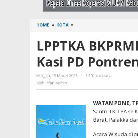
HOME
»
KOTA
»
LPPTKA
BKPRMI
Wisuda
LPPTKA BKPRMI 
508
Santri,
Kasi PD Pontren
Kasi
PD
Pontren
Minggu, 19 Maret 2023
oleh
-
1,301 x dibaca
Beri
Irfan
oleh
Irfan Admin
Apresiasi
Admin
WATAMPONE, T
Santri TK-TPA se 
Barat, Palakka da
Acara Wisuda dipu