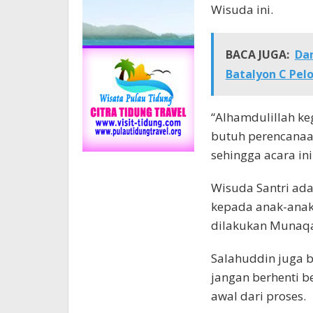
Wisuda ini.
BACA JUGA:
Da
Batalyon C Pel
“Alhamdulillah ke
butuh perencanaa
sehingga acara ini
Wisuda Santri ada
kepada anak-anak 
dilakukan Munaqa
Salahuddin juga 
jangan berhenti be
awal dari proses.