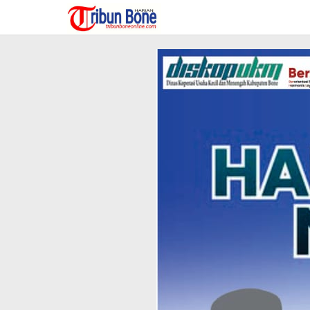
Lewati
ke
konten