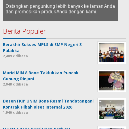
Berita Populer
Berakhir Sukses MPLS di SMP Negeri 3
Palakka
2,409 x dibaca
Murid MIN 8 Bone Taklukkan Puncak
Gunung Rinjani
2,048 x dibaca
Dosen FKIP UNIM Bone Resmi Tandatangani
Kontrak Hibah Riset Internal 2026
1,946 x dibaca