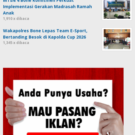
MTsN 4 Bone Komitmen Perkuat
Implementasi Gerakan Madrasah Ramah
Anak
1,910 x dibaca
Wakapolres Bone Lepas Team E-Sport,
Bertanding Besok di Kapolda Cup 2026
1,345 x dibaca