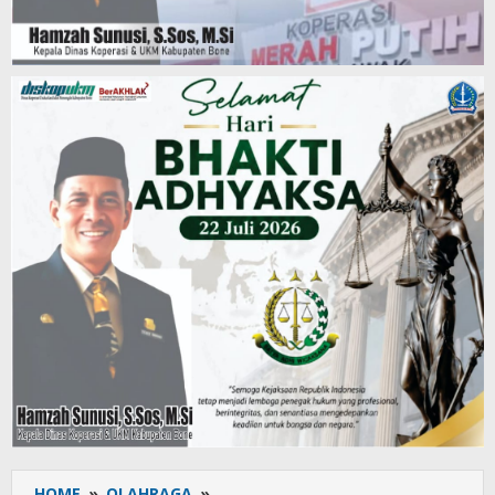
HOME
»
OLAHRAGA
»
H.Muslimin