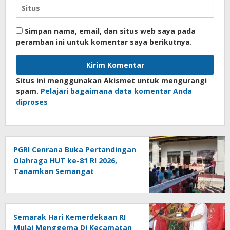
Simpan nama, email, dan situs web saya pada
peramban ini untuk komentar saya berikutnya.
Situs ini menggunakan Akismet untuk mengurangi
spam.
Pelajari bagaimana data komentar Anda
diproses
PGRI Cenrana Buka Pertandingan
Olahraga HUT ke-81 RI 2026,
Tanamkan Semangat
Sportivitas dan Cinta Tanah Air
Semarak Hari Kemerdekaan RI
Mulai Menggema Di Kecamatan