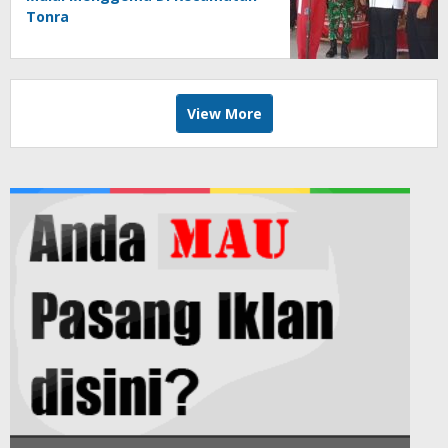
Tonra
View More