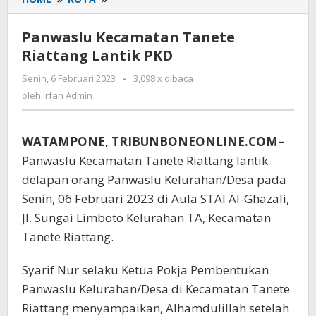
Kecamatan
Tanete
Panwaslu Kecamatan Tanete
Riattang
Riattang Lantik PKD
Lantik
PKD
Senin, 6 Februari 2023
oleh
-
3,098 x dibaca
Irfan
oleh
Irfan Admin
Admin
WATAMPONE, TRIBUNBONEONLINE.COM–
Panwaslu Kecamatan Tanete Riattang lantik
delapan orang Panwaslu Kelurahan/Desa pada
Senin, 06 Februari 2023 di Aula STAI Al-Ghazali,
Jl. Sungai Limboto Kelurahan TA, Kecamatan
Tanete Riattang.
Syarif Nur selaku Ketua Pokja Pembentukan
Panwaslu Kelurahan/Desa di Kecamatan Tanete
Riattang menyampaikan, Alhamdulillah setelah