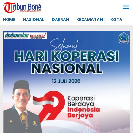
Lewati
ke
konten
HOME
NASIONAL
DAERAH
KECAMATAN
KOTA
D