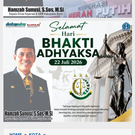
HOME
»
KOTA
»
Panwaslu