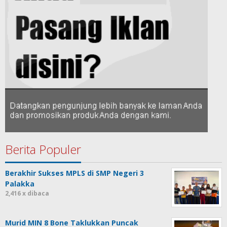
Berita Populer
Berakhir Sukses MPLS di SMP Negeri 3
Palakka
2,416 x dibaca
Murid MIN 8 Bone Taklukkan Puncak