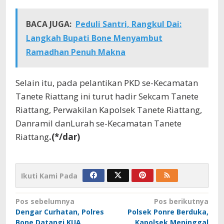
BACA JUGA:
Peduli Santri, Rangkul Dai:
Langkah Bupati Bone Menyambut
Ramadhan Penuh Makna
Selain itu, pada pelantikan PKD se-Kecamatan
Tanete Riattang ini turut hadir Sekcam Tanete
Riattang, Perwakilan Kapolsek Tanete Riattang,
Danramil danLurah se-Kecamatan Tanete
Riattang
.(*/dar)
Ikuti Kami Pada
Navigasi
Pos sebelumnya
Pos berikutnya
Dengar Curhatan, Polres
Polsek Ponre Berduka,
pos
Bone Datangi KUA
Kapolsek Meninggal