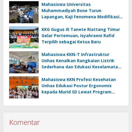
Mahasiswa Universitas
Muhammadiyah Bone Turun
Lapangan, Kaji Fenomena Modifikasi
Lampu Kendaraan melalui Riset
FOTOFOBIA
KKG Gugus III Tanete Riattang Timur
Gelar Pertemuan, Isyahraeni Rafid
Terpilih sebagai Ketua Baru
Mahasiswa KKN-T Infrastruktur
Unhas Kenalkan Rangkaian Listrik
Sederhana dan Edukasi Keselamatan
serta Bahaya Listrik di SMPN 40 Satap
Langkeang
Mahasiswa KKN Profesi Kesehatan
Unhas Edukasi Postur Ergonomis
kepada Murid SD Lewat Program
“Postur Tepat, Anak Hebat”
Komentar