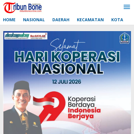
Lewati
ke
konten
HOME
NASIONAL
DAERAH
KECAMATAN
KOTA
D