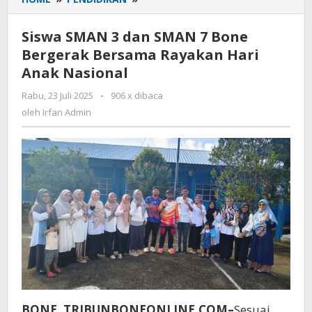
SMAN
3
Siswa SMAN 3 dan SMAN 7 Bone
dan
Bergerak Bersama Rayakan Hari
SMAN
Anak Nasional
7
Bone
Rabu, 23 Juli 2025
oleh
-
906 x dibaca
Bergerak
Irfan
oleh
Irfan Admin
Bersama
Admin
Rayakan
Hari
Anak
Nasional
BONE, TRIBUNBONEONLINE.COM–
Sesuai