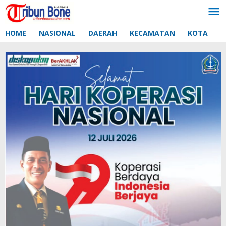
Lewati
ke
konten
HOME
NASIONAL
DAERAH
KECAMATAN
KOTA
D