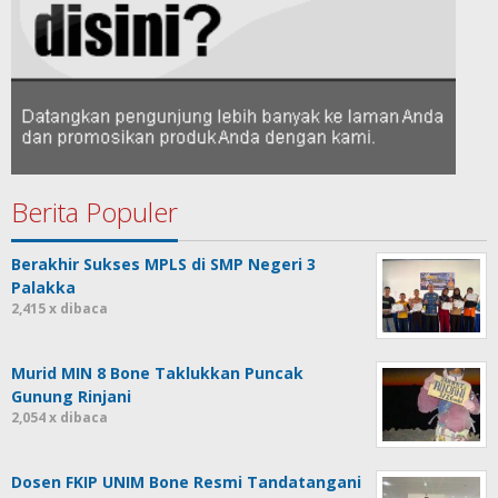
Berita Populer
Berakhir Sukses MPLS di SMP Negeri 3
Palakka
2,415 x dibaca
Murid MIN 8 Bone Taklukkan Puncak
Gunung Rinjani
2,054 x dibaca
Dosen FKIP UNIM Bone Resmi Tandatangani