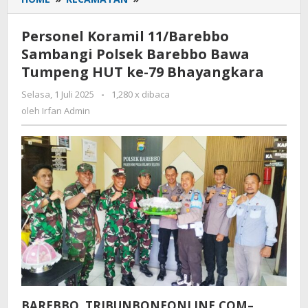
Koramil
11/Barebbo
Personel Koramil 11/Barebbo
Sambangi
Sambangi Polsek Barebbo Bawa
Polsek
Tumpeng HUT ke-79 Bhayangkara
Barebbo
Bawa
Selasa, 1 Juli 2025
oleh
-
1,280 x dibaca
Tumpeng
Irfan
oleh
Irfan Admin
HUT
Admin
ke-
79
Bhayangkara
BAREBBO, TRIBUNBONEONLINE.COM–