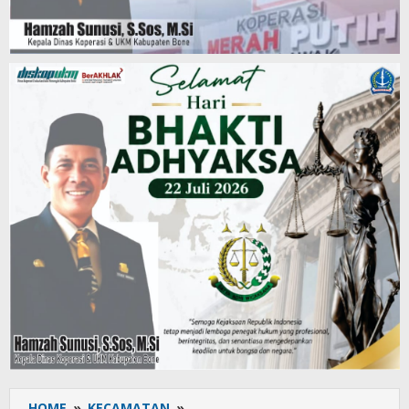
HOME
»
KECAMATAN
»
Personel