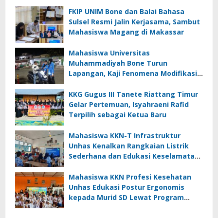
FKIP UNIM Bone dan Balai Bahasa
Sulsel Resmi Jalin Kerjasama, Sambut
Mahasiswa Magang di Makassar
Mahasiswa Universitas
Muhammadiyah Bone Turun
Lapangan, Kaji Fenomena Modifikasi
Lampu Kendaraan melalui Riset
FOTOFOBIA
KKG Gugus III Tanete Riattang Timur
Gelar Pertemuan, Isyahraeni Rafid
Terpilih sebagai Ketua Baru
Mahasiswa KKN-T Infrastruktur
Unhas Kenalkan Rangkaian Listrik
Sederhana dan Edukasi Keselamatan
serta Bahaya Listrik di SMPN 40 Satap
Langkeang
Mahasiswa KKN Profesi Kesehatan
Unhas Edukasi Postur Ergonomis
kepada Murid SD Lewat Program
“Postur Tepat, Anak Hebat”