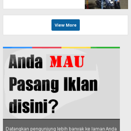
Modifikasi Lampu Kendaraan
melalui Riset FOTOFOBIA
View More