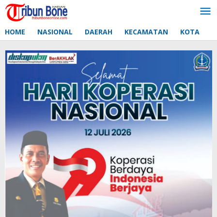
Lewati
ke
konten
HOME
NASIONAL
DAERAH
KECAMATAN
KOTA
D