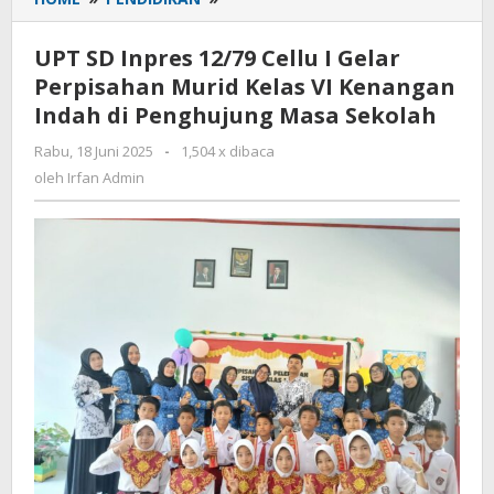
SD
Inpres
UPT SD Inpres 12/79 Cellu I Gelar
12/79
Perpisahan Murid Kelas VI Kenangan
Cellu
Indah di Penghujung Masa Sekolah
I
Gelar
Rabu, 18 Juni 2025
oleh
-
1,504 x dibaca
Perpisahan
Irfan
oleh
Irfan Admin
Murid
Admin
Kelas
VI
Kenangan
Indah
di
Penghujung
Masa
Sekolah