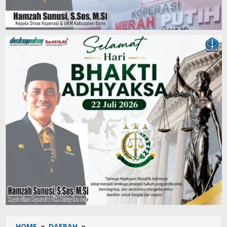
HOME
»
DAERAH
»
H.