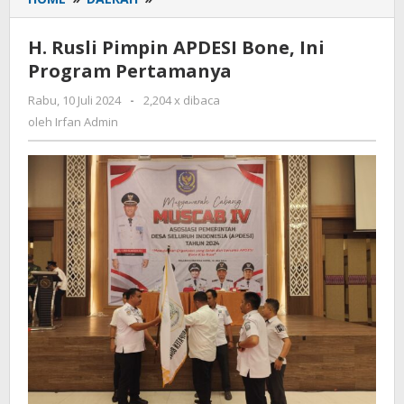
Rusli
Pimpin
H. Rusli Pimpin APDESI Bone, Ini
APDESI
Program Pertamanya
Bone,
Ini
Rabu, 10 Juli 2024
oleh
-
2,204 x dibaca
Program
Irfan
oleh
Irfan Admin
Pertamanya
Admin