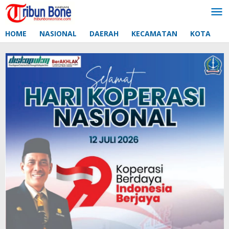
Lewati
ke
konten
HOME
NASIONAL
DAERAH
KECAMATAN
KOTA
D