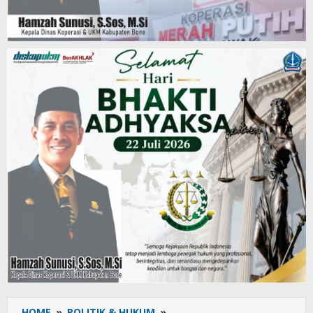
HOME
»
POLITIK & HUKUM
»
Hebat!!