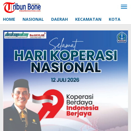
Lewati
ke
konten
HOME
NASIONAL
DAERAH
KECAMATAN
KOTA
D