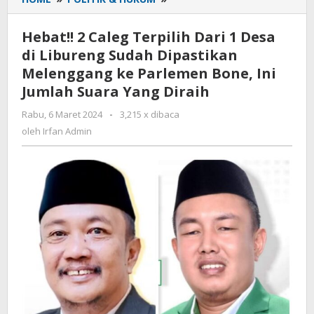
2
Caleg
Hebat!! 2 Caleg Terpilih Dari 1 Desa
Terpilih
di Libureng Sudah Dipastikan
Dari
Melenggang ke Parlemen Bone, Ini
1
Desa
Jumlah Suara Yang Diraih
di
Rabu, 6 Maret 2024
oleh
-
3,215 x dibaca
Libureng
Irfan
oleh
Irfan Admin
Sudah
Admin
Dipastikan
Melenggang
ke
Parlemen
Bone,
Ini
Jumlah
Suara
Yang
Diraih