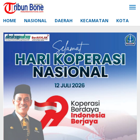
Lewati
ke
konten
HOME
NASIONAL
DAERAH
KECAMATAN
KOTA
D