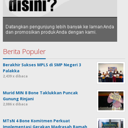
Berita Populer
Berakhir Sukses MPLS di SMP Negeri 3
Palakka
2,439 x dibaca
Murid MIN 8 Bone Taklukkan Puncak
Gunung Rinjani
2,086 x dibaca
MTsN 4 Bone Komitmen Perkuat
Implementasi Gerakan Madrasah Ramah