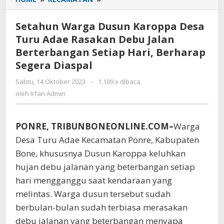
Warga
Dusun
Setahun Warga Dusun Karoppa Desa
Karoppa
Turu Adae Rasakan Debu Jalan
Desa
Berterbangan Setiap Hari, Berharap
Turu
Adae
Segera Diaspal
Rasakan
Sabtu, 14 Oktober 2023
oleh
-
1,109 x dibaca
Debu
Irfan
oleh
Irfan Admin
Jalan
Admin
Berterbangan
Setiap
PONRE, TRIBUNBONEONLINE.COM–
Hari,
Warga
Berharap
Desa Turu Adae Kecamatan Ponre, Kabupaten
Segera
Bone, khususnya Dusun Karoppa keluhkan
Diaspal
hujan debu jalanan yang beterbangan setiap
hari mengganggu saat kendaraan yang
melintas. Warga dusun tersebut sudah
berbulan-bulan sudah terbiasa merasakan
debu jalanan yang beterbangan menyapa