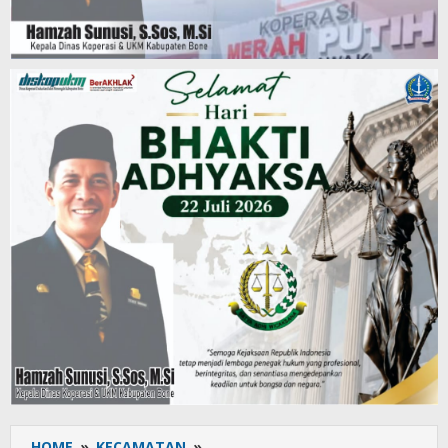
HOME
»
KECAMATAN
»
Setahun