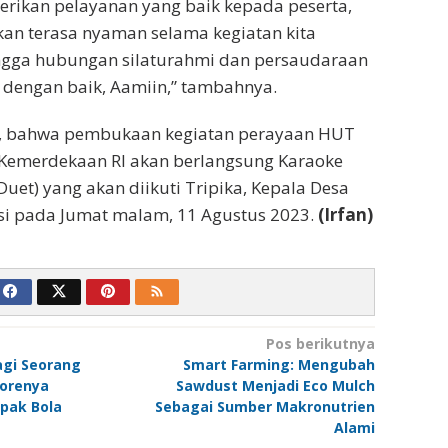
rikan pelayanan yang baik kepada peserta,
an terasa nyaman selama kegiatan kita
ngga hubungan silaturahmi dan persaudaraan
a dengan baik, Aamiin,” tambahnya.
i, bahwa pembukaan kegiatan perayaan HUT
 Kemerdekaan RI akan berlangsung Karaoke
uet) yang akan diikuti Tripika, Kepala Desa
si pada Jumat malam, 11 Agustus 2023.
(Irfan)
Pos berikutnya
agi Seorang
Smart Farming: Mengubah
Sorenya
Sawdust Menjadi Eco Mulch
pak Bola
Sebagai Sumber Makronutrien
Alami