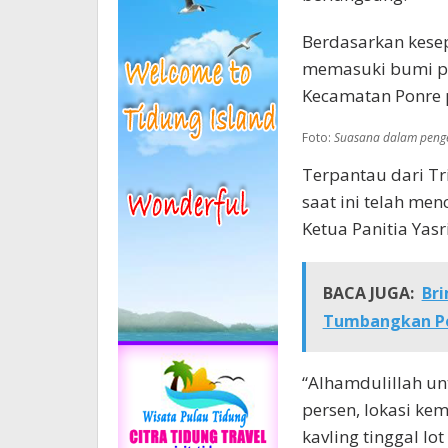
Berdasarkan kese
memasuki bumi pe
Kecamatan Ponre p
Foto:
Suasana dalam penge
Terpantau dari Tr
saat ini telah men
Ketua Panitia Yasri
BACA JUGA:
Br
Tumbangkan P
“Alhamdulillah u
persen, lokasi ke
kavling tinggal l