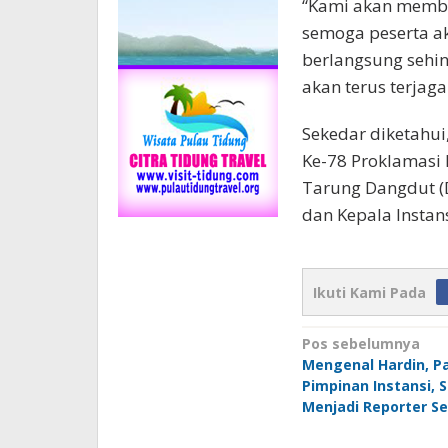
“Kami akan membe
semoga peserta ak
berlangsung sehi
akan terus terjag
Sekedar diketahu
Ke-78 Proklamasi
Tarung Dangdut (D
dan Kepala Instan
Ikuti Kami Pada
Navigasi
Pos sebelumnya
Mengenal Hardin, P
pos
Pimpinan Instansi, 
Menjadi Reporter Se