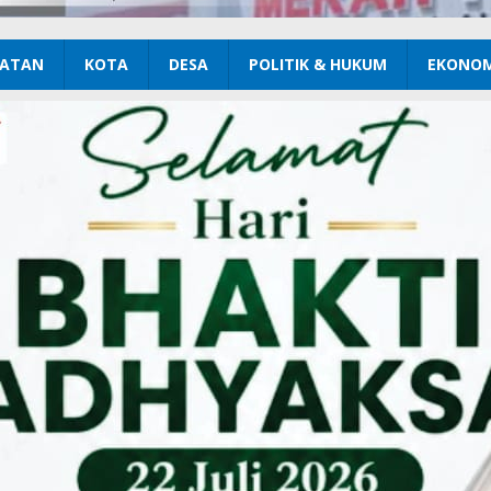
ATAN
KOTA
DESA
POLITIK & HUKUM
EKONOM