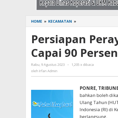
HOME
»
KECAMATAN
»
Persiapan
Perayaan
HUT
Persiapan Pera
RI
di
Capai 90 Persen
Ponre
Capai
90
Rabu, 9 Agustus 2023
oleh
-
1,205 x dibaca
Persen
Irfan
oleh
Irfan Admin
Admin
PONRE, TRIBUN
bahkan boleh dika
Ulang Tahun (HUT
Indonesia (RI) di
berlangsung.